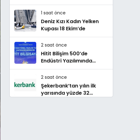
çok konuşulan kitabı yeni
baskısını Titanic Luxury
1 saat önce
Collection Bodrum’da
Deniz Kızı Kadın Yelken
kutladı
Kupası 18 Ekim’de
2 saat önce
Hitit Bilişim 500’de
Endüstri Yazılımında
Birinci Sırada
2 saat önce
Şekerbank’tan yılın ilk
yarısında yüzde 32
büyüme