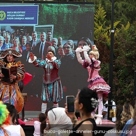
buca-golette-anneler-gunu-coskusu.jpg