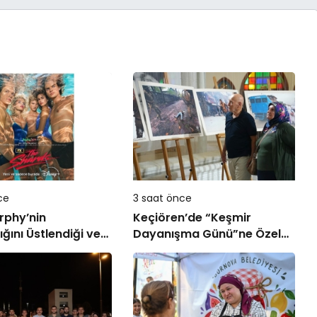
ce
3 saat önce
rphy’nin
Keçiören’de “Keşmir
ığını Üstlendiği ve
Dayanışma Günü”ne Özel
on Ellis’ın Çok
Sergi Açılışı Yapıldı
omanından
n “The Shards”, İlk
müyle Şimdi Sadece
ta Yayında!