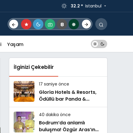
32.2 °
Istanbul
i
Yaşam
İlginizi Çekebilir
17 saniye önce
Gloria Hotels & Resorts,
Ödüllü bar Panda &
Sons ile unutulmaz bir
Miksoloji Gecesine İmza
40 dakika önce
Attı
Bodrum’da anlamlı
buluşma! Özgür Aras’ın