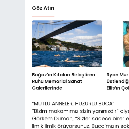
Göz Atın
Boğaz’ın Kıtaları Birleştiren
Ryan Murp
Ruhu Memorial Sanat
Üstlendiğ
Galerilerinde
Ellis’ın Ç
Romanınd
Shards”, İ
“MUTLU ANNELER, HUZURLU BUCA”
Şimdi Sa
“Bizim makamımız sizin yanınızdır” di
Yayında!
Görkem Duman, “Sizler sadece birer evl
ilmik ilmik örüyorsunuz. Buca’mızın sok