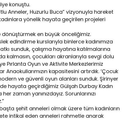
diye konuştu.
lu Anneler, Huzurlu Buca” vizyonuyla hareket
adınlara yönelik hayata geçirilen projeleri
re dönüştürmek en büyük önceliğimiz.
lek edindirme kurslarıyla binlerce kadınımıza
e katkı sunduk, çalışma hayatına katılmalarına
da kalmasın, çocukları akranlarıyla sevgi dolu
e Pırlanta Oyun ve Aktivite Merkezlerimiz
ar Anaokullarımızın kapasitesini artırdık. ‘Çocuk
odern ve güvenli oyun alanları sunduk. Şirinyer
inde hayata geçirdiğimiz Gülşah Durbay Kadın
her zaman yanınızdayız. Sorunlarınızı
.”
şta şehit anneleri olmak üzere tüm kadınların
te intikal eden anneleri rahmetle anarak