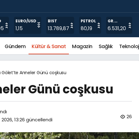
i Ziyaret Etti
O
EURO/USD
BIST
PETROL
GR.
ALTIN
05
1,15
13.789,87
80,19
6.531,20
Gündem
Kültür & Sanat
Magazin
Sağlık
Teknoloj
 Gölet’te Anneler Günü coşkusu
neler Günü coşkusu
ndı
26
 2026, 13:26
güncellendi