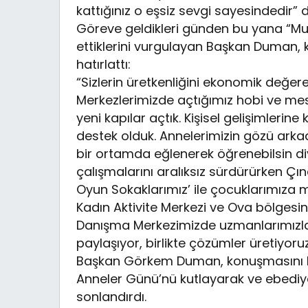
kattığınız o eşsiz sevgi sayesindedir” 
Göreve geldikleri günden bu yana “Mut
ettiklerini vurgulayan Başkan Duman, k
hatırlattı:
“Sizlerin üretkenliğini ekonomik değe
Merkezlerimizde açtığımız hobi ve mes
yeni kapılar açtık. Kişisel gelişimlerin
destek olduk. Annelerimizin gözü arka
bir ortamda eğlenerek öğrenebilsin diy
çalışmalarını aralıksız sürdürürken Çın
Oyun Sokaklarımız’ ile çocuklarımıza m
Kadın Aktivite Merkezi ve Ova bölges
Danışma Merkezimizde uzmanlarımızla 
paylaşıyor, birlikte çözümler üretiyoruz
Başkan Görkem Duman, konuşmasını ba
Anneler Günü’nü kutlayarak ve ebediye
sonlandırdı.