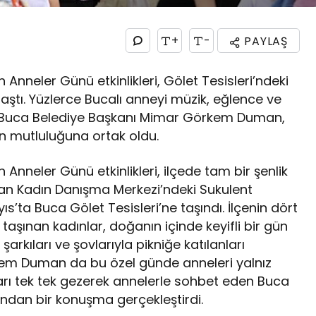
+
-
PAYLAŞ
Anneler Günü etkinlikleri, Gölet Tesisleri’ndeki
aştı. Yüzlerce Bucalı anneyi müzik, eğlence ve
lan Buca Belediye Başkanı Mimar Görkem Duman,
n mutluluğuna ortak oldu.
Anneler Günü etkinlikleri, ilçede tam bir şenlik
lan Kadın Danışma Merkezi’ndeki Sukulent
ıs’ta Buca Gölet Tesisleri’ne taşındı. İlçenin dört
 taşınan kadınlar, doğanın içinde keyifli bir gün
şarkıları ve şovlarıyla pikniğe katılanları
kem Duman da bu özel günde anneleri yalnız
arı tek tek gezerek annelerle sohbet eden Buca
dan bir konuşma gerçekleştirdi.