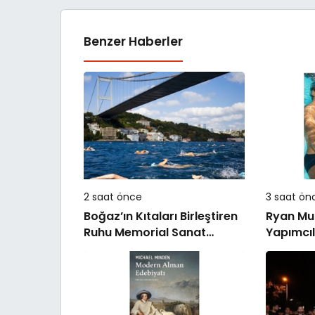
Benzer Haberler
2 saat önce
3 saat ön
Boğaz’ın Kıtaları Birleştiren
Ryan Mu
Ruhu Memorial Sanat
Yapımcıl
Galerilerinde
Bret East
Satan R
Uyarlana
İki Bölü
Disney+’