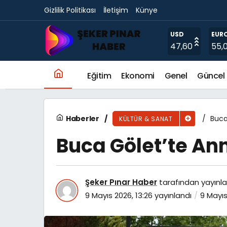
Gizlilik Politikası
İletişim
Künye
Başkan Özarslan, Yöresel Lezzetler Festivali’n
USD
EUR
47,60
55,
Eğitim
Ekonomi
Genel
Güncel
Haberler
Buca
KÜLTÜR & SANAT
Buca Gölet’te An
Şeker Pınar Haber
tarafından yayınla
9 Mayıs 2026, 13:26
yayınlandı
9 Mayıs