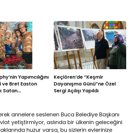
hy’nin Yapımcılığını
Keçiören’de “Keşmir
i ve Bret Easton
Dayanışma Günü”ne Özel
ok Satan
Sergi Açılışı Yapıldı
an Uyarlanan “The
lk İki Bölümüyle
dece Disney+’ta
yerek annelere seslenen Buca Belediye Başkanı
at yetiştirmiyor, aslında bir ülkenin geleceğini
aklarında huzur varsa, bu sizlerin evlerinize