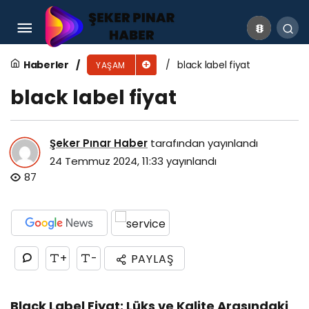
Kamorlar Gezilecek Yerler
Haberler
black label fiyat
YAŞAM
black label fiyat
Şeker Pınar Haber
tarafından yayınlandı
24 Temmuz 2024, 11:33
yayınlandı
87
+
-
PAYLAŞ
Black Label Fiyat: Lüks ve Kalite Arasındaki