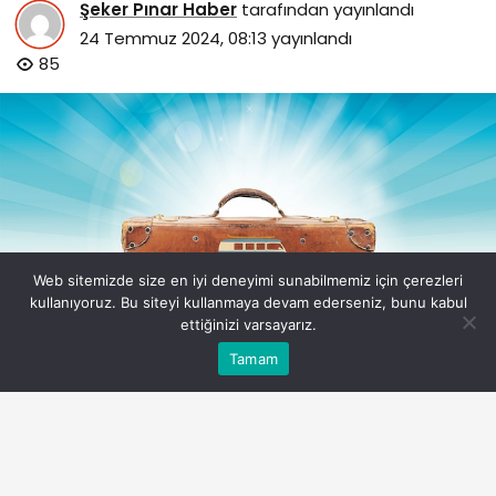
Şeker Pınar Haber
tarafından yayınlandı
24 Temmuz 2024, 08:13
yayınlandı
85
Web sitemizde size en iyi deneyimi sunabilmemiz için çerezleri
kullanıyoruz. Bu siteyi kullanmaya devam ederseniz, bunu kabul
ettiğinizi varsayarız.
Bu web sitesinde en iyi deneyimi yaşamanızı sağlamak
Tamam
Anasayfa
Akış
Eczaneler
Trafik
Kabul
için çerezler kullanılmaktadır.
Kamorlar Gezilecek Yerler