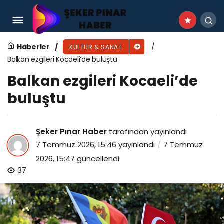
İnegöl’de 39. Uluslararası Kültür Sanat Festivali
Başlıyor
Haberler
KÜLTÜR & SANAT
Balkan ezgileri Kocaeli’de buluştu
Balkan ezgileri Kocaeli’de
buluştu
Şeker Pınar Haber
tarafından yayınlandı
7 Temmuz 2026, 15:46
yayınlandı
7 Temmuz
2026, 15:47
güncellendi
37