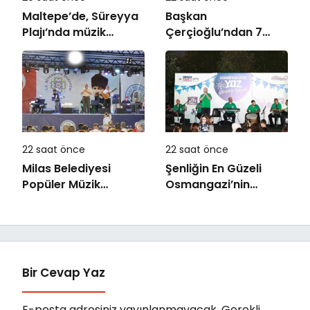
Maltepe’de, Süreyya
Başkan
Plajı’nda müzik
Çerçioğlu’ndan 7
ziyafeti
Eylül Temalı Ödüllü
Resim, Şiir ve
Kompozisyon
Yarışması
22 saat önce
22 saat önce
Milas Belediyesi
Şenliğin En Güzeli
Popüler Müzik
Osmangazi’nin
Orkestrası ‘Mylasa
Mahallelerinde
Band’ Ören’de
Yaşanıyor
Unutulmaz Bir Konser
Verdi
Bir Cevap Yaz
E-posta adresiniz yayınlanmayacak.
Gerekli