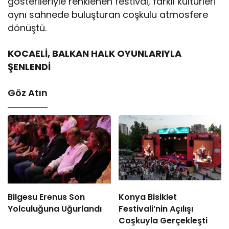
gösterileriyle renklenen festival, farklı kültürleri
aynı sahnede buluşturan coşkulu atmosfere
dönüştü.
KOCAELİ, BALKAN HALK OYUNLARIYLA
ŞENLENDİ
Göz Atın
Bilgesu Erenus Son
Konya Bisiklet
Yolculuğuna Uğurlandı
Festivali’nin Açılışı
Coşkuyla Gerçekleşti