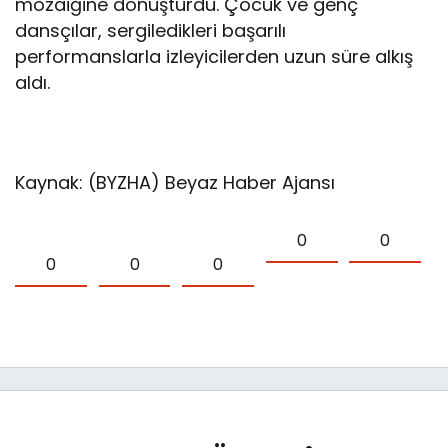
mozaiğine dönüştürdü. Çocuk ve genç
dansçılar, sergiledikleri başarılı
performanslarla izleyicilerden uzun süre alkış
aldı.
Kaynak: (BYZHA) Beyaz Haber Ajansı
0
0
0
0
0