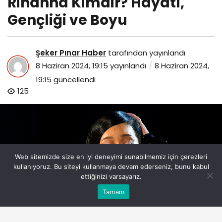
Rihanna Kimdir? Hayatı,
Gençliği ve Boyu
Şeker Pınar Haber
tarafından yayınlandı
8 Haziran 2024, 19:15
yayınlandı
8 Haziran 2024,
19:15
güncellendi
125
Web sitemizde size en iyi deneyimi sunabilmemiz için çerezleri
kullanıyoruz. Bu siteyi kullanmaya devam ederseniz, bunu kabul
ettiğinizi varsayarız.
Bu web sitesinde en iyi deneyimi yaşamanızı sağlamak
Tamam
Anasayfa
Akış
Eczaneler
Trafik
Kabul
için çerezler kullanılmaktadır.