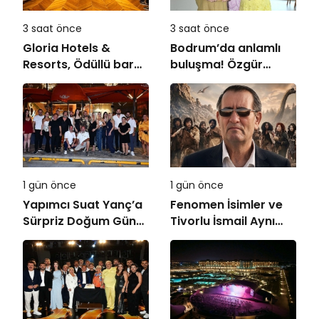
3 saat önce
3 saat önce
Gloria Hotels &
Bodrum’da anlamlı
Resorts, Ödüllü bar
buluşma! Özgür
Panda & Sons ile
Aras’ın çok
unutulmaz bir
konuşulan kitabı yeni
Miksoloji Gecesine
baskısını Titanic
İmza Attı
Luxury Collection
Bodrum’da kutladı
1 gün önce
1 gün önce
Yapımcı Suat Yanç’a
Fenomen İsimler ve
Sürpriz Doğum Günü
Tivorlu İsmail Aynı
Kutlaması!
Filmde Buluştu!
!Kozalak Devri! 7
Ağustos’ta Vizyonda