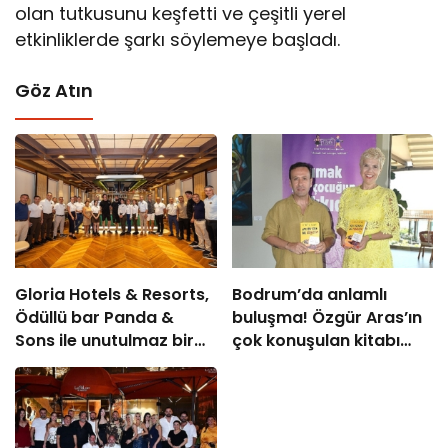
olan tutkusunu keşfetti ve çeşitli yerel
etkinliklerde şarkı söylemeye başladı.
Göz Atın
Gloria Hotels & Resorts,
Bodrum’da anlamlı
Ödüllü bar Panda &
buluşma! Özgür Aras’ın
Sons ile unutulmaz bir
çok konuşulan kitabı
Miksoloji Gecesine İmza
yeni baskısını Titanic
Attı
Luxury Collection
Bodrum’da kutladı