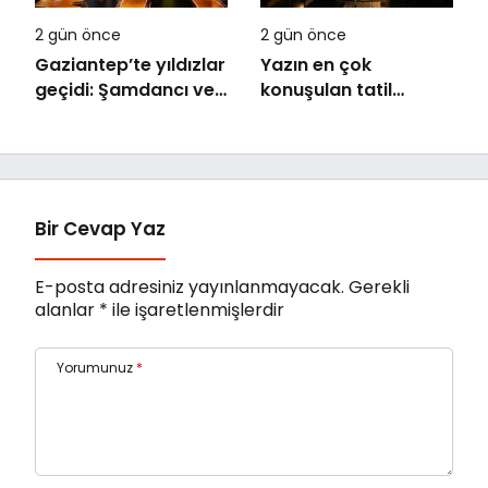
2 gün önce
2 gün önce
Gaziantep’te yıldızlar
Yazın en çok
geçidi: Şamdancı ve
konuşulan tatil
By Mustafa açılışı ile
kareleri bu sezon
Green Park’ta
Ethno Belek’ten geldi
görkemli gala
Bir Cevap Yaz
E-posta adresiniz yayınlanmayacak.
Gerekli
alanlar
*
ile işaretlenmişlerdir
Yorumunuz
*