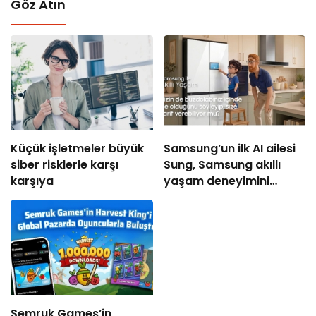
Göz Atın
Küçük işletmeler büyük
Samsung’un ilk AI ailesi
siber risklerle karşı
Sung, Samsung akıllı
karşıya
yaşam deneyimini
ekranlara taşıyor
Semruk Games’in