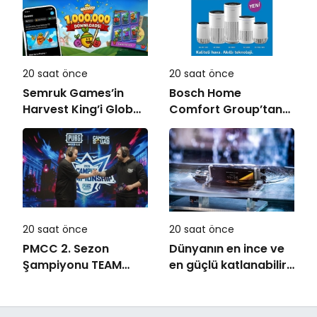
taşıyor
20 saat önce
20 saat önce
Semruk Games’in
Bosch Home
Harvest King’i Global
Comfort Group’tan
Pazarda Oyuncularla
İleri Teknoloji Hava
Buluştu!
Temizleme Cihazları
20 saat önce
20 saat önce
PMCC 2. Sezon
Dünyanın en ince ve
Şampiyonu TEAM
en güçlü katlanabilir
GOAT Oldu
amiral gemisi HONOR
Magic V6 Türkiye’de