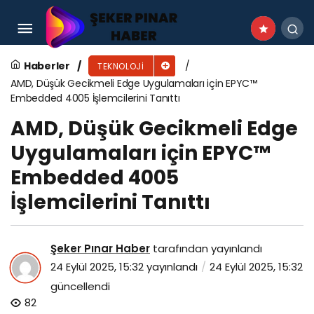
Kaspersky, açık kaynaklı AI konektörünün siber
saldırganlar tarafından kötüye
Haberler
TEKNOLOJI
AMD, Düşük Gecikmeli Edge Uygulamaları için EPYC™
kullanılabileceği konusunda uyarıyor
Embedded 4005 İşlemcilerini Tanıttı
AMD, Düşük Gecikmeli Edge
Uygulamaları için EPYC™
Embedded 4005
İşlemcilerini Tanıttı
Şeker Pınar Haber
tarafından yayınlandı
24 Eylül 2025, 15:32
yayınlandı
24 Eylül 2025, 15:32
güncellendi
82