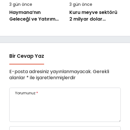
3 gün önce
3 gün önce
Haymana’nın
Kuru meyve sektörü
Geleceği ve Yatırım
2 milyar dolar
Potansiyeli Masaya
ihracat hedefi için
Yatırıldı
Ankara’dan destek
istedi
Bir Cevap Yaz
E-posta adresiniz yayınlanmayacak.
Gerekli
alanlar
*
ile işaretlenmişlerdir
Yorumunuz
*