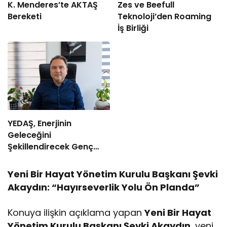
K. Menderes’te AKTAŞ
Zes ve Beefull
Bereketi
Teknoloji’den Roaming
İş Birliği
YEDAŞ, Enerjinin
Geleceğini
Şekillendirecek Genç
Yetenekleri Arıyor
Yeni Bir Hayat Yönetim Kurulu Başkanı Şevki
Akaydın: “Hayırseverlik Yolu Ön Planda”
Konuya ilişkin açıklama yapan
Yeni Bir Hayat
Yönetim Kurulu Başkanı Şevki Akaydın
, yeni