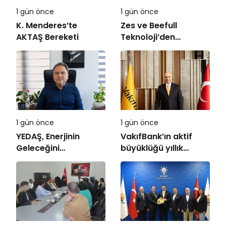
1 gün önce
1 gün önce
K. Menderes’te
Zes ve Beefull
AKTAŞ Bereketi
Teknoloji’den
Roaming İş Birliği
1 gün önce
1 gün önce
YEDAŞ, Enerjinin
VakıfBank’ın aktif
Geleceğini
büyüklüğü yıllık
Şekillendirecek Genç
bazda yüzde 28
Yetenekleri Arıyor
artışla 5,8 trilyon
TL’yi aştı