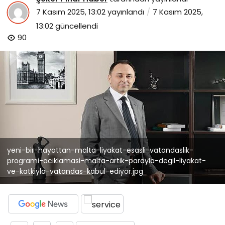
7 Kasım 2025, 13:02
yayınlandı
7 Kasım 2025,
13:02
güncellendi
90
yeni-bir-hayattan-malta-liyakat-esasli-vatandaslik-
programi-aciklamasi-malta-artik-parayla-degil-liyakat-
ve-katkiyla-vatandas-kabul-ediyor.jpg