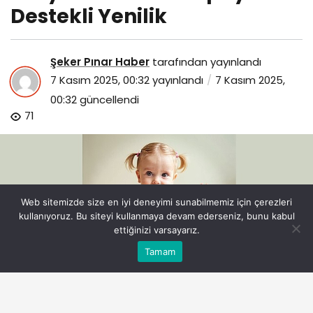
Destekli Yenilik
Şeker Pınar Haber
tarafından yayınlandı
7 Kasım 2025, 00:32
yayınlandı
7 Kasım 2025,
00:32
güncellendi
71
Web sitemizde size en iyi deneyimi sunabilmemiz için çerezleri
kullanıyoruz. Bu siteyi kullanmaya devam ederseniz, bunu kabul
ettiğinizi varsayarız.
Bu web sitesinde en iyi deneyimi yaşamanızı sağlamak
Tamam
Anasayfa
Akış
Eczaneler
Trafik
Kabul
için çerezler kullanılmaktadır.
minycenterdan-yapay-zeka-destekli-yenilik.jpg