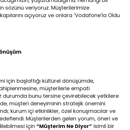
tacağımızın, yaşatamadığımız herhangi bir
n sözünü veriyoruz. Müşterilerimize
apılarını açıyoruz ve onlara ‘Vodafone’la Oldu
 dönüşüm
i için başlattığı kültürel dönüşümde,
 sahiplenmesine, müşterilerle empati
 durumda bunu tersine çevirebilecek yetkilere
e, müşteri deneyiminin stratejik önemini
dı; kurum içi etkinlikler, özel konuşmacılar ve
 hedeflendi. Müşterilerden gelen yorum, öneri ve
ilebilmesi için
“Müşterim Ne Diyor”
isimli bir