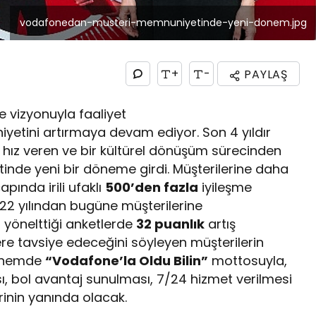
vodafonedan-musteri-memnuniyetinde-yeni-donem.jpg
+
-
PAYLAŞ
me vizyonuyla faaliyet
etini artırmaya devam ediyor. Son 4 yıldır
 hız veren ve bir kültürel dönüşüm sürecinden
de yeni bir döneme girdi. Müşterilerine daha
apında irili ufaklı
500’den fazla
iyileşme
22 yılından bugüne müşterilerine
 yönelttiği anketlerde
32 puanlık
artış
re tavsiye edeceğini söyleyen müşterilerin
dönemde
“Vodafone’la Oldu Bilin”
mottosuyla,
ı, bol avantaj sunulması, 7/24 hizmet verilmesi
inin yanında olacak.