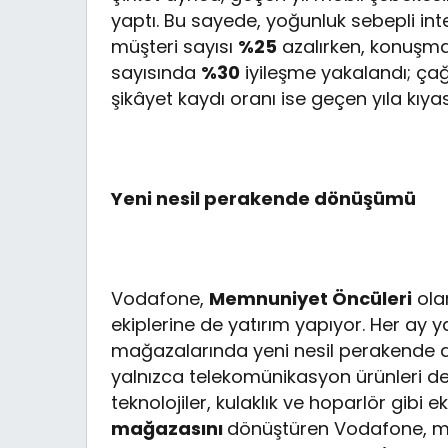
yaptı. Bu sayede, yoğunluk sebepli i
müşteri sayısı
%25
azalırken, konuşma
sayısında
%30
iyileşme yakalandı; çağ
şikâyet kaydı oranı ise geçen yıla kıya
Yeni nesil perakende dönüşümü
Vodafone,
Memnuniyet Öncüleri
ola
ekiplerine de yatırım yapıyor. Her ay y
mağazalarında yeni nesil perakende
yalnızca telekomünikasyon ürünleri değil
teknolojiler, kulaklık ve hoparlör gib
mağazasını
dönüştüren Vodafone, ma