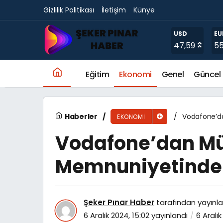
Gizlilik Politikası
İletişim
Künye
Vodafone’dan Müşteri Memnuniyetinde Yen
USD
EU
47,59
55
Eğitim
Ekonomi
Genel
Güncel
Haberler
Vodafone’d
EKONOMI
Vodafone’dan Mü
Memnuniyetinde
Şeker Pınar Haber
tarafından yayınla
6 Aralık 2024, 15:02
yayınlandı
6 Aralık