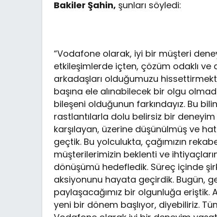
Bakiler Şahin,
şunları söyledi:
“Vodafone olarak, iyi bir müşteri den
etkileşimlerde içten, çözüm odaklı ve d
arkadaşları olduğumuzu hissettirmekten
başına ele alınabilecek bir olgu olma
bileşeni olduğunun farkındayız. Bu bilin
rastlantılarla dolu belirsiz bir deneyim 
karşılayan, üzerine düşünülmüş ve hat
geçtik. Bu yolculukta, çağımızın rekab
müşterilerimizin beklenti ve ihtiyaçlar
dönüşümü hedefledik. Süreç içinde şirke
aksiyonunu hayata geçirdik. Bugün, g
paylaşacağımız bir olgunluğa eriştik. A
yeni bir dönem başlıyor, diyebiliriz. Tü