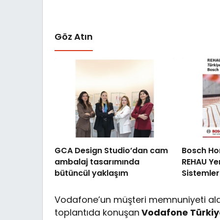
Göz Atın
GCA Design Studio’dan cam
Bosch Ho
ambalaj tasarımında
REHAU Ye
bütüncül yaklaşım
Sistemleri
yetkili di
Vodafone’un müşteri memnuniyeti alanı
toplantıda konuşan
Vodafone Türkiye