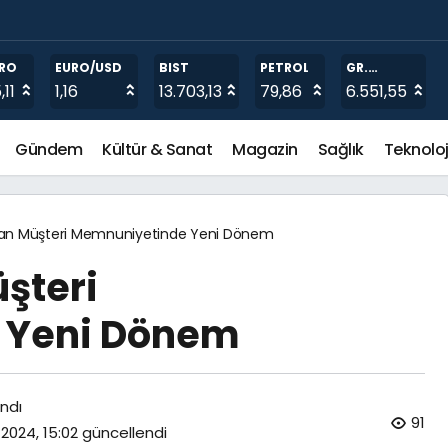
i Dönem
RO
EURO/USD
BIST
PETROL
GR.
ALTIN
,11
1,16
13.703,13
79,86
6.551,55
Gündem
Kültür & Sanat
Magazin
Sağlık
Teknoloj
an Müşteri Memnuniyetinde Yeni Dönem
şteri
 Yeni Dönem
ndı
91
 2024, 15:02
güncellendi