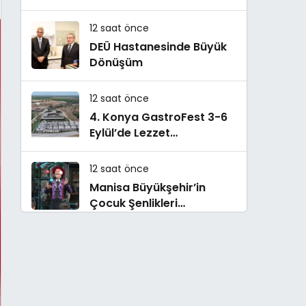
oldu
12 saat önce
DEÜ Hastanesinde Büyük
Dönüşüm
12 saat önce
4. Konya GastroFest 3-6
Eylül’de Lezzet
Tutkunlarını Ağırlayacak
12 saat önce
Manisa Büyükşehir’in
Çocuk Şenlikleri
Saruhanlı’da Yüzleri
Gülümsetti