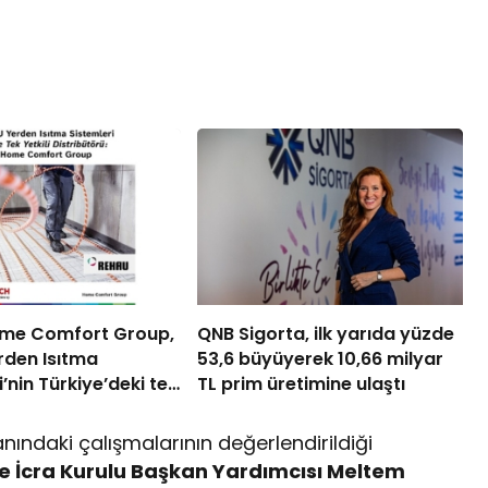
me Comfort Group,
QNB Sigorta, ilk yarıda yüzde
rden Isıtma
53,6 büyüyerek 10,66 milyar
’nin Türkiye’deki tek
TL prim üretimine ulaştı
stribütörü oldu
ndaki çalışmalarının değerlendirildiği
 İcra Kurulu Başkan Yardımcısı Meltem