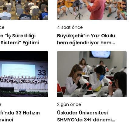
ce
4 saat önce
 “İş Sürekliliği
Büyükşehir’in Yaz Okulu
Sistemi” Eğitimi
hem eğlendiriyor hem
öğretiyor
e
2 gün önce
fı’nda 33 Hafızın
Üsküdar Üniversitesi
evinci
SHMYO’da 3+1 dönemi
başlıyor!