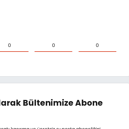
0
0
0
arak Bültenimize Abone