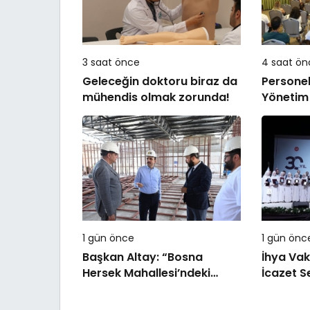
3 saat önce
4 saat ön
Geleceğin doktoru biraz da
Personele
mühendis olmak zorunda!
Yönetim 
1 gün önce
1 gün önc
Başkan Altay: “Bosna
İhya Vak
Hersek Mahallesi’ndeki
İcazet S
Gençlerimiz İçin Lise
Medeniyet Akademisi İnşa