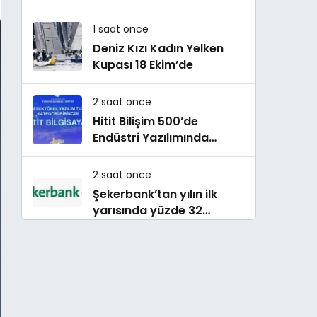
çok konuşulan kitabı yeni
baskısını Titanic Luxury
1 saat önce
Collection Bodrum’da
Deniz Kızı Kadın Yelken
kutladı
Kupası 18 Ekim’de
2 saat önce
Hitit Bilişim 500’de
Endüstri Yazılımında
Birinci Sırada
2 saat önce
Şekerbank’tan yılın ilk
yarısında yüzde 32
büyüme