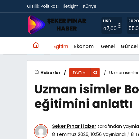
Gizlilik Politikası
İletişim
Künye
Gençler, Yazı Lise Medeniyet Akademileri’nde
USD
EUR
47,60
55,
Eğitim
Ekonomi
Genel
Güncel
Haberler
Uzman isimler 
EĞITIM
Uzman isimler B
eğitimini anlattı
Şeker Pınar Haber
tarafından yayınla
8 Temmuz 2026, 10:56
yayınlandı
8 T