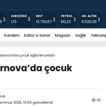
 Karşıladı
O
EURO/USD
BIST
PETROL
GR. ALTIN
06
1,15
13.793,87
80,23
6.520,36
Gündem
Kültür & Sanat
Magazin
Sağlık
Teknoloj
Bornova’da çocuk eğitimini anlattı
ornova’da çocuk
ndı
32
emmuz 2026, 10:56
güncellendi