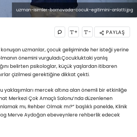
uzman-isimler-bornovada-cocuk-egitimini-anlatti.jpg
+
-
PAYLAŞ
 konuşan uzmanlar, çocuk gelişiminde her isteği yerine
 olmanın önemini vurguladı.
Çocukluktaki yanlış
ığını belirten psikologlar, küçük yaşlardan itibaren
ırlar çizilmesi gerektiğine dikkat çekti.
u yaklaşımları mercek altına alan önemli bir etkinliğe
Sanat Merkezi Çok Amaçlı Salonu’nda düzenlenen
Anlamak mı, Rehber Olmak mı?” başlıklı panelde, Klinik
olog Merve Aydoğan ebeveynlere rehberlik edecek