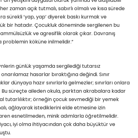
an yetişkini duygusal olarak yanında ve ulaşılabilir
her zaman açık tutmalı, sabırlı olmalı ve kısa sürede
a sürekli ‘yap, yap’ diyerek baskı kurmak ve
üyük bir hatadır. Çocukluk döneminde sergilenen bu
hammülsüzlük ve agresiflik olarak çıkar. Davranış
 problemin köküne inilmelidir.”
erin günlük yaşamda sergilediği tutarsız
 onarılamaz hasarlar bıraktığına değindi. Sınır
r dünyaya hazır sınırlarla gelmezler; sınırları onlara
iz. Bu süreçte aileden okula, parktan akrabalara kadar
al tutarlılıktır; örneğin çocuk sevmediği bir yemek
, ağlayarak istediklerini elde etmesine izin
baren esnetilmeden, minik adımlarla öğretilmelidir.
iyacı, iyi olma ihtiyacından çok daha büyüktür ve
uştu.