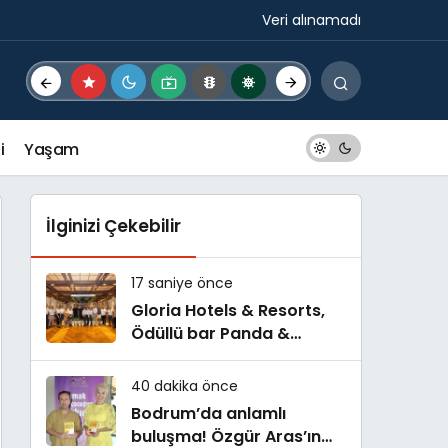
Veri alınamadı
i
Yaşam
İlginizi Çekebilir
17 saniye önce
Gloria Hotels & Resorts,
Ödüllü bar Panda &
Sons ile unutulmaz bir
Miksoloji Gecesine İmza
40 dakika önce
Attı
Bodrum’da anlamlı
buluşma! Özgür Aras’ın