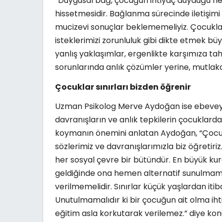
“Duygusal bağ, çocuğun ihtiyaç duyduğu her 
hissetmesidir. Bağlanma sürecinde iletişimi 
mucizevi sonuçlar beklememeliyiz. Çocuklar
isteklerimizi zorunluluk gibi dikte etmek b
yanlış yaklaşımlar, ergenlikte karşımıza ta
sorunlarında anlık çözümler yerine, mutlaka
Çocuklar sınırları bizden öğrenir
Uzman Psikolog Merve Aydoğan ise ebeveynl
davranışların ve anlık tepkilerin çocuklarda
koymanın önemini anlatan Aydoğan, “Çocukla
sözlerimiz ve davranışlarımızla biz öğretir
her sosyal çevre bir bütündür. En büyük kur
geldiğinde ona hemen alternatif sunulmamalı
verilmemelidir. Sınırlar küçük yaşlardan iti
Unutulmamalıdır ki bir çocuğun ait olma iht
eğitim asla korkutarak verilemez.” diye kon