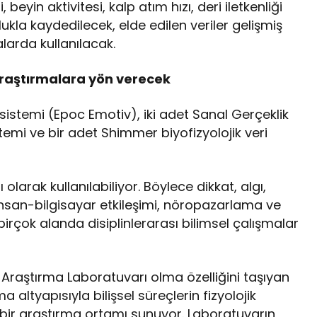
eyin aktivitesi, kalp atım hızı, deri iletkenliği
lukla kaydedilecek, elde edilen veriler gelişmiş
larda kullanılacak.
 araştırmalara yön verecek
sistemi (Epoc Emotiv), iki adet Sanal Gerçeklik
temi ve bir adet Shimmer biyofizyolojik veri
larak kullanılabiliyor. Böylece dikkat, algı,
nsan-bilgisayar etkileşimi, nöropazarlama ve
irçok alanda disiplinlerarası bilimsel çalışmalar
ji Araştırma Laboratuvarı olma özelliğini taşıyan
altyapısıyla bilişsel süreçlerin fizyolojik
 bir araştırma ortamı sunuyor. Laboratuvarın,