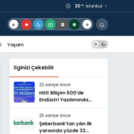
30 °
Istanbul
i
Yaşam
İlginizi Çekebilir
22 saniye önce
Hitit Bilişim 500’de
Endüstri Yazılımında
Birinci Sırada
25 saniye önce
Şekerbank’tan yılın ilk
yarısında yüzde 32