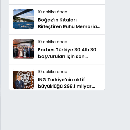
büyüme
10 dakika önce
Boğaz’ın Kıtaları
Birleştiren Ruhu Memorial
Sanat Galerilerinde
10 dakika önce
Forbes Türkiye 30 Altı 30
başvuruları için son
dönemece girildi!
10 dakika önce
ING Türkiye’nin aktif
büyüklüğü 298.1 milyar
TL’ye ulaştı