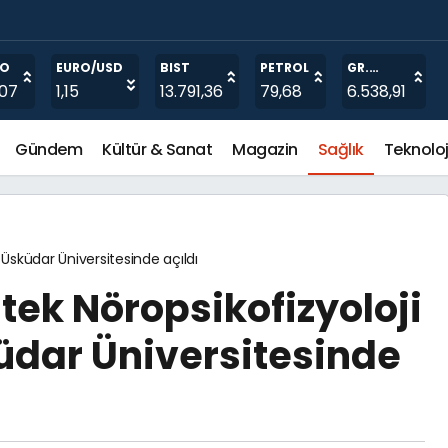
RO
EURO/USD
BIST
PETROL
GR.
ALTIN
,07
1,15
13.791,36
79,68
6.538,91
Gündem
Kültür & Sanat
Magazin
Sağlık
Teknoloj
ı Üsküdar Üniversitesinde açıldı
 tek Nöropsikofizyoloji
üdar Üniversitesinde