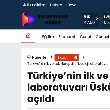
Gizlilik Politikası
İletişim
Künye
Cildimizi sadece güneş ışınları yıpratmıyor!
USD
EU
47,60
55
Eğitim
Ekonomi
Genel
Güncel
Haberler
SAĞLIK
Türkiye’nin ilk ve tek Nöropsikofizyoloji laboratuvar
Türkiye’nin ilk ve
laboratuvarı Üsk
açıldı