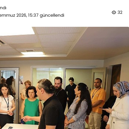
ndı
32
emmuz 2026, 15:37
güncellendi