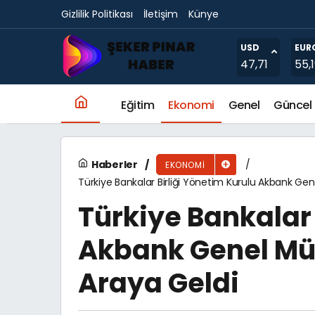
Gizlilik Politikası
İletişim
Künye
Akıllı Satış Noktaları Girişimi Szone, Asya Ve
USD
EUR
47,71
55,
Eğitim
Ekonomi
Genel
Güncel
Haberler
EKONOMI
Türkiye Bankalar Birliği Yönetim Kurulu Akbank Gen
Türkiye Bankalar 
Akbank Genel Mü
Araya Geldi