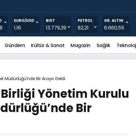
ntures’tan 3,5 Milyon TL Yatırım Aldı
O
EURO/USD
BIST
PETROL
GR. ALTIN
19
1,16
13.779,39
82,21
6.660,55
Gündem
Kültür & Sanat
Magazin
Sağlık
Teknoloj
el Müdürlüğü’nde Bir Araya Geldi
Birliği Yönetim Kurulu
dürlüğü’nde Bir