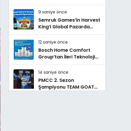
yaşam deneyimini
ekranlara taşıyor
9 saniye önce
Semruk Games’in Harvest
King’i Global Pazarda
Oyuncularla Buluştu!
12 saniye önce
Bosch Home Comfort
Group’tan İleri Teknoloji
Hava Temizleme Cihazları
14 saniye önce
PMCC 2. Sezon
Şampiyonu TEAM GOAT
Oldu