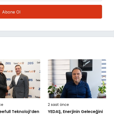
ce
2 saat önce
eefull Teknoloji’den
YEDAŞ, Enerjinin Geleceğini