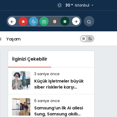
30 °
Istanbul
i
Yaşam
İlginizi Çekebilir
3 saniye önce
Küçük işletmeler büyük
siber risklerle karşı
karşıya
6 saniye önce
Samsung’un ilk AI ailesi
Sung, Samsung akıllı