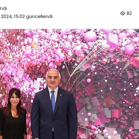
ndı
82
k 2024, 15:02
güncellendi