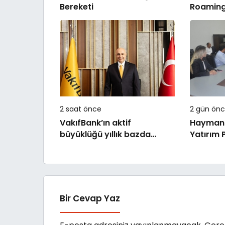
Bereketi
Roaming İ
2 saat önce
2 gün ön
VakıfBank’ın aktif
Haymana
büyüklüğü yıllık bazda
Yatırım 
yüzde 28 artışla 5,8 trilyon
Yatırıldı
TL’yi aştı
Bir Cevap Yaz