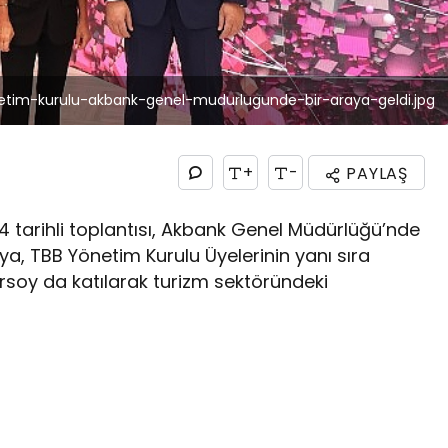
onetim-kurulu-akbank-genel-mudurlugunde-bir-araya-geldi.jpg
+
-
PAYLAŞ
024 tarihli toplantısı, Akbank Genel Müdürlüğü’nde
ıya, TBB Yönetim Kurulu Üyelerinin yanı sıra
rsoy da katılarak turizm sektöründeki