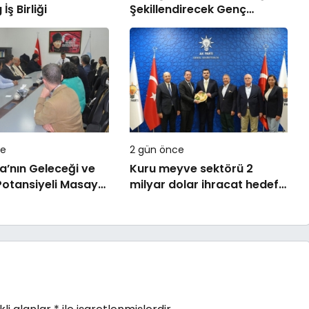
ş Birliği
Şekillendirecek Genç
Yetenekleri Arıyor
ce
2 gün önce
’nın Geleceği ve
Kuru meyve sektörü 2
Potansiyeli Masaya
milyar dolar ihracat hedefi
için Ankara’dan destek
istedi