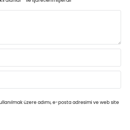
li alanlar
*
ile işaretlenmişlerdir
ullanılmak üzere adımı, e-posta adresimi ve web site