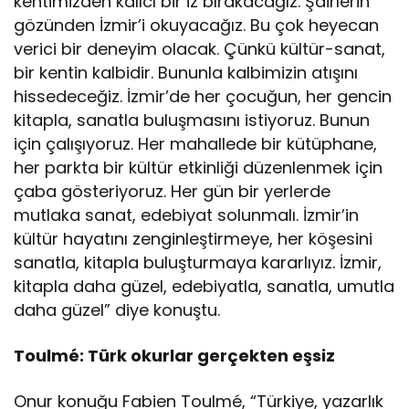
kentimizden kalıcı bir iz bırakacağız. Şairlerin
gözünden İzmir’i okuyacağız. Bu çok heyecan
verici bir deneyim olacak. Çünkü kültür-sanat,
bir kentin kalbidir. Bununla kalbimizin atışını
hissedeceğiz. İzmir’de her çocuğun, her gencin
kitapla, sanatla buluşmasını istiyoruz. Bunun
için çalışıyoruz. Her mahallede bir kütüphane,
her parkta bir kültür etkinliği düzenlenmek için
çaba gösteriyoruz. Her gün bir yerlerde
mutlaka sanat, edebiyat solunmalı. İzmir’in
kültür hayatını zenginleştirmeye, her köşesini
sanatla, kitapla buluşturmaya kararlıyız. İzmir,
kitapla daha güzel, edebiyatla, sanatla, umutla
daha güzel” diye konuştu.
Toulmé: Türk okurlar gerçekten eşsiz
Onur konuğu Fabien Toulmé, “Türkiye, yazarlık