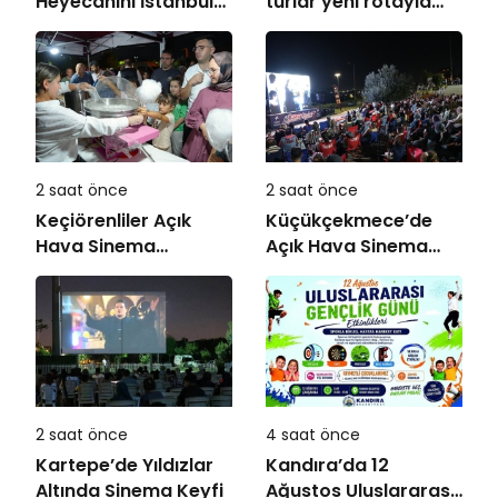
Heyecanını İstanbul
turlar yeni rotayla
Festivali’ne Taşıdı
devam ediyor:
“Atatürk’ün
Adımlarıyla
Karşıyaka”
2 saat önce
2 saat önce
Keçiörenliler Açık
Küçükçekmece’de
Hava Sinema
Açık Hava Sinema
Günleri’nde Buluştu
Günleri “Neşeli
Günler” ile Başladı
2 saat önce
4 saat önce
Kartepe’de Yıldızlar
Kandıra’da 12
Altında Sinema Keyfi
Ağustos Uluslararası