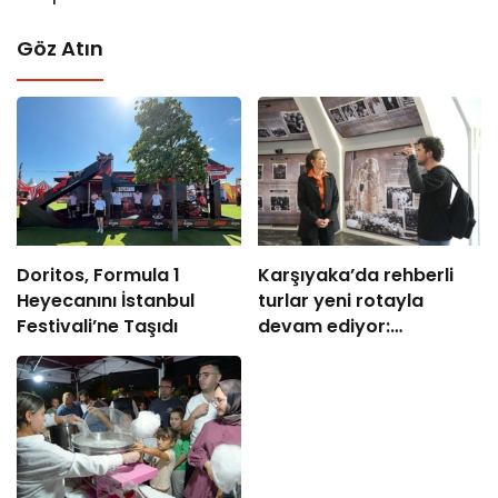
Göz Atın
Doritos, Formula 1
Karşıyaka’da rehberli
Heyecanını İstanbul
turlar yeni rotayla
Festivali’ne Taşıdı
devam ediyor:
“Atatürk’ün Adımlarıyla
Karşıyaka”