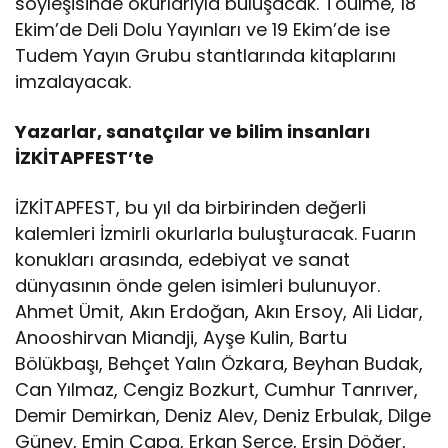
söyleşisinde okurlarıyla buluşacak. Toulmé, 18
Ekim’de Deli Dolu Yayınları ve 19 Ekim’de ise
Tudem Yayın Grubu stantlarında kitaplarını
imzalayacak.
Yazarlar, sanatçılar ve bilim insanları
İZKİTAPFEST’te
İZKİTAPFEST, bu yıl da birbirinden değerli
kalemleri İzmirli okurlarla buluşturacak. Fuarın
konukları arasında, edebiyat ve sanat
dünyasının önde gelen isimleri bulunuyor.
Ahmet Ümit, Akın Erdoğan, Akın Ersoy, Ali Lidar,
Anooshirvan Miandji, Ayşe Kulin, Bartu
Bölükbaşı, Behçet Yalın Özkara, Beyhan Budak,
Can Yılmaz, Cengiz Bozkurt, Cumhur Tanrıver,
Demir Demirkan, Deniz Alev, Deniz Erbulak, Dilge
Güney, Emin Çapa, Erkan Serçe, Ersin Döğer,