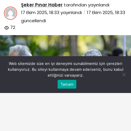
Şeker Pınar Haber
tarafından yayınlandı
17 Ekim 2025, 18:33
yayınlandı
17 Ekim 2025, 18:33
güncellendi
72
Web sitemizde size en iyi deneyimi sunabilmemiz için çerezleri
kullanıyoruz. Bu siteyi kullanmaya devam ederseniz, bunu kabul
ettiğinizi varsayarız.
Bu web sitesinde en iyi deneyimi yaşamanızı sağlamak
Tamam
Anasayfa
Akış
Eczaneler
Trafik
Kabul
için çerezler kullanılmaktadır.
izmir-uluslararasi-edebiyat-festivali-basladi.jpg