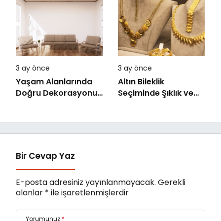
3 ay önce
3 ay önce
Yaşam Alanlarında
Altın Bileklik
Doğru Dekorasyonun
Seçiminde Şıklık ve
Önemi
Kalite
Bir Cevap Yaz
E-posta adresiniz yayınlanmayacak.
Gerekli
alanlar
*
ile işaretlenmişlerdir
Yorumunuz
*