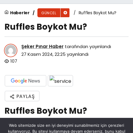
Haberler
Ruffles Boykot Mu?
GÜNCEL
Ruffles Boykot Mu?
Şeker Pınar Haber
tarafından yayınlandı
27 Kasım 2024, 22:25
yayınlandı
107
PAYLAŞ
Ruffles Boykot Mu?
Son zamanlarda, Ruffles cipslerinin boykot
Web sitemizde size en iyi deneyimi sunabilmemiz için çerezleri
edilip edilmediğine dair birçok tartışma
kullanıyoruz. Bu siteyi kullanmaya devam ederseniz, bunu kabul