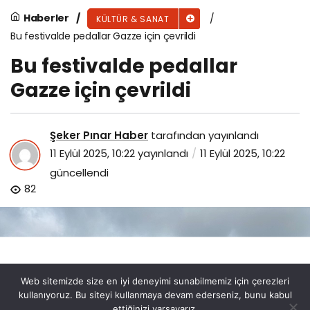
Haberler
KÜLTÜR & SANAT
Bu festivalde pedallar Gazze için çevrildi
Bu festivalde pedallar
Gazze için çevrildi
Şeker Pınar Haber
tarafından yayınlandı
11 Eylül 2025, 10:22
yayınlandı
11 Eylül 2025, 10:22
güncellendi
82
Web sitemizde size en iyi deneyimi sunabilmemiz için çerezleri
kullanıyoruz. Bu siteyi kullanmaya devam ederseniz, bunu kabul
ettiğinizi varsayarız.