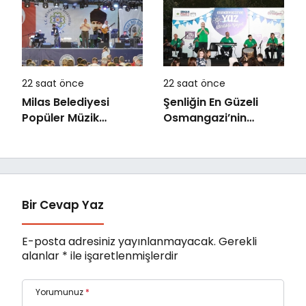
Kompozisyon
Yarışması
22 saat önce
22 saat önce
Milas Belediyesi
Şenliğin En Güzeli
Popüler Müzik
Osmangazi’nin
Orkestrası ‘Mylasa
Mahallelerinde
Band’ Ören’de
Yaşanıyor
Unutulmaz Bir Konser
Verdi
Bir Cevap Yaz
E-posta adresiniz yayınlanmayacak.
Gerekli
alanlar
*
ile işaretlenmişlerdir
Yorumunuz
*