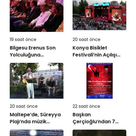
19 saat önce
20 saat önce
Bilgesu Erenus Son
Konya Bisiklet
Yolculuğuna
Festivali’nin Açılışı
Uğurlandı
Coşkuyla Gerçekleşti
20 saat önce
22 saat önce
Maltepe’de, Süreyya
Başkan
Plajı’nda müzik
Çerçioğlu’ndan 7
ziyafeti
Eylül Temalı Ödüllü
Resim, Şiir ve