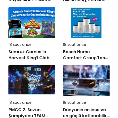
karşı karşıya
akıllı yaşam
deneyimini ekranlara
taşıyor
18 saat önce
18 saat önce
Semruk Games’in
Bosch Home
Harvest King’i Global
Comfort Group’tan
Pazarda Oyuncularla
İleri Teknoloji Hava
Buluştu!
Temizleme Cihazları
18 saat önce
18 saat önce
PMCC 2. Sezon
Dünyanın en ince ve
Şampiyonu TEAM
en güçlü katlanabilir