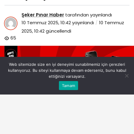
Şeker Pınar Haber
tarafından yayınlandı
10 Temmuz 2025, 10:42
yayınlandı
10 Temmuz
2025, 10:42
güncellendi
65
Web sitemizde size en iyi deneyimi sunabilmemiz için çerezleri
kullanıyoruz. Bu siteyi kullanmaya devam ederseniz, bunu kabul
ettiğinizi varsayarız.
Bu web sitesinde en iyi deneyimi yaşamanızı sağlamak
Tamam
Anasayfa
Akış
Eczaneler
Trafik
Kabul
için çerezler kullanılmaktadır.
mediamarkttan-alisveris-yaptikca-kazandiran-
kampanya.jpg