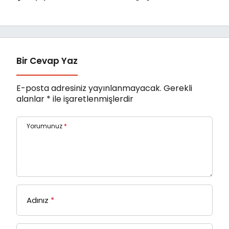
GOAT Oldu
amiral gemisi HONOR
Magic V6 Türkiye’de
Bir Cevap Yaz
E-posta adresiniz yayınlanmayacak.
Gerekli
alanlar
*
ile işaretlenmişlerdir
Yorumunuz
*
Adınız
*