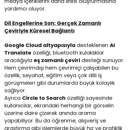
medya içeriklerini daha etkili oluşturmasına
yardımcı oluyor.
Dil Engellerine Son: Gerçek Zamanlı
Çeviriyle Küresel Bağlantı
Google Cloud altyapısıyla
desteklenen
AI
Translate
özelliği, bluetooth kulaklıklar
aracılığıyla
eş zamanlı çeviri
desteği sunuyor.
Hem çevrimdışı hem çevrimiçi çalışabilen bu
özellik, seyahat, eğitim veya çok dilli iş
görüşmeleri gibi durumlarda büyük kolaylık
sağlıyor.
Ayrıca
Circle to Search
özelliği sayesinde
kullanıcılar, ekrandaki herhangi bir görselin
üzerine daire çizerek anında arama
yapabiliyor. Bu da öğrenme, alışveriş ve
araştırma gibi işlemlerde büyük hız ve pratiklik