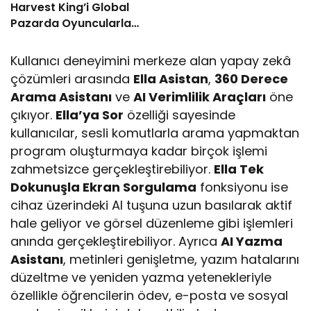
Harvest King’i Global
Pazarda Oyuncularla
Buluştu!
Kullanıcı deneyimini merkeze alan yapay zekâ
çözümleri arasında
Ella Asistan
,
360 Derece
Arama Asistanı
ve
AI Verimlilik Araçları
öne
çıkıyor.
Ella’ya Sor
özelliği sayesinde
kullanıcılar, sesli komutlarla arama yapmaktan
program oluşturmaya kadar birçok işlemi
zahmetsizce gerçekleştirebiliyor.
Ella Tek
Dokunuşla Ekran Sorgulama
fonksiyonu ise
cihaz üzerindeki AI tuşuna uzun basılarak aktif
hale geliyor ve görsel düzenleme gibi işlemleri
anında gerçekleştirebiliyor. Ayrıca
AI Yazma
Asistanı
, metinleri genişletme, yazım hatalarını
düzeltme ve yeniden yazma yetenekleriyle
özellikle öğrencilerin ödev, e-posta ve sosyal