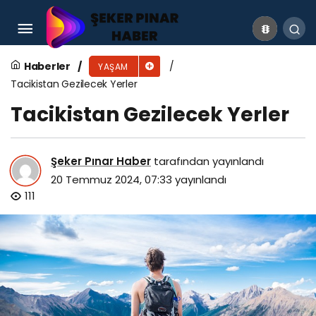
Supradyn İsrail Malı Mı? Supradyn Hangi
Ülkenin?
Haberler
YAŞAM
Tacikistan Gezilecek Yerler
Tacikistan Gezilecek Yerler
Şeker Pınar Haber
tarafından yayınlandı
20 Temmuz 2024, 07:33
yayınlandı
111