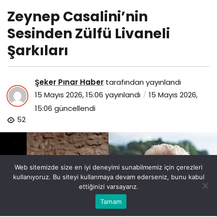
Zeynep Casalini’nin
Sesinden Zülfü Livaneli
Şarkıları
Şeker Pınar Haber
tarafından yayınlandı
15 Mayıs 2026, 15:06
yayınlandı
15 Mayıs 2026,
15:06
güncellendi
52
Web sitemizde size en iyi deneyimi sunabilmemiz için çerezleri
kullanıyoruz. Bu siteyi kullanmaya devam ederseniz, bunu kabul
ettiğinizi varsayarız.
Bu web sitesinde en iyi deneyimi yaşamanızı sağlamak
Tamam
Anasayfa
Akış
Eczaneler
Trafik
Kabul
için çerezler kullanılmaktadır.