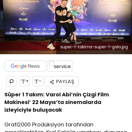
super-1-takima-super-1-gala.jpg
+
-
PAYLAŞ
Süper 1 Takım: Varol Abi’nin Çizgi Film
Makinesi’ 22 Mayıs’ta sinemalarda
izleyiciyle buluşacak
Grafi2000 Prodüksiyon tarafından