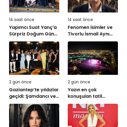
14 saat önce
14 saat önce
Yapımcı Suat Yanç’a
Fenomen İsimler ve
Sürpriz Doğum Günü
Tivorlu İsmail Aynı
Kutlaması!
Filmde Buluştu!
!Kozalak Devri! 7
Ağustos’ta Vizyonda
2 gün önce
2 gün önce
Gaziantep’te yıldızlar
Yazın en çok
geçidi: Şamdancı ve
konuşulan tatil
By Mustafa açılışı ile
kareleri bu sezon
Green Park’ta
Ethno Belek’ten geldi
görkemli gala