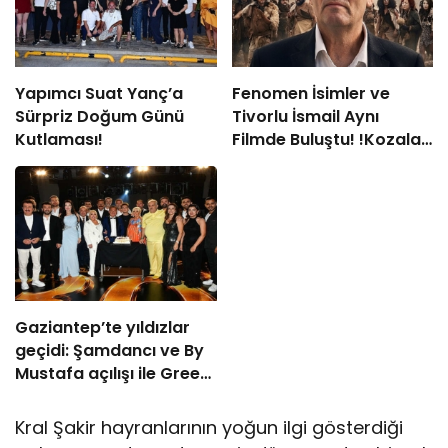
Yapımcı Suat Yanç’a
Fenomen İsimler ve
Sürpriz Doğum Günü
Tivorlu İsmail Aynı
Kutlaması!
Filmde Buluştu! !Kozalak
Devri! 7 Ağustos’ta
Vizyonda
Gaziantep’te yıldızlar
geçidi: Şamdancı ve By
Mustafa açılışı ile Green
Park’ta görkemli gala
Kral Şakir hayranlarının yoğun ilgi gösterdiği