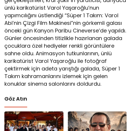
gerçekleştirilen, Kral Şakir’in yaratıcısı, dünyaca
ünlü karikatürist Varol Yaşaroğlu’nun
yapımcılığını üstlendiği “Süper 1 Takım: Varol
Abi’nin Çizgi Film Makinesi”nin görkemli galası
önceki gün Kanyon Paribu Cineverse’de yapıldı.
Günler öncesinden titizlikle hazırlanan galada
çocuklara özel hediyeler renkli görüntülere
sahne oldu. Animasyon tutkunlarının, ünlü
karikatürist Varol Yaşaroğlu ile fotoğraf
çektirmek için adeta yarıştığı galada, Süper 1
Takım kahramanlarını izlemek için gelen
konuklar sinema salonlarını doldurdu.
Göz Atın