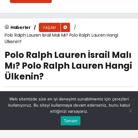
Haberler
YAŞAM
Polo Ralph Lauren İsrail Malı Mı? Polo Ralph Lauren Hangi
Ülkenin?
Polo Ralph Lauren İsrail Malı
Mı? Polo Ralph Lauren Hangi
Ülkenin?
Şeker Pınar Haber
tarafından yayınlandı
Web sitemizde size en iyi deneyimi sunabilmemiz için çerezleri
10 Temmuz 2024, 04:13
yayınlandı
kullanıyoruz. Bu siteyi kullanmaya devam ederseniz, bunu kabul
319
ettiğinizi varsayarız.
Bu web sitesinde en iyi deneyimi yaşamanızı sağlamak
Tamam
Anasayfa
Akış
Eczaneler
Trafik
Kabul
için çerezler kullanılmaktadır.