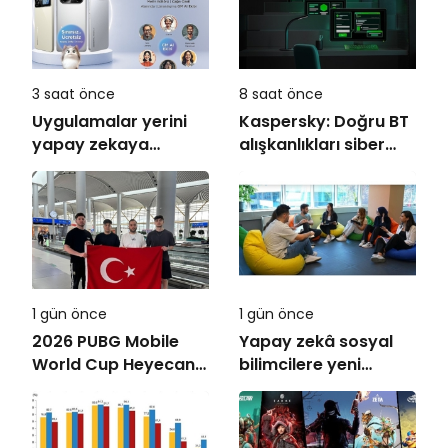
3 saat önce
8 saat önce
Uygulamalar yerini
Kaspersky: Doğru BT
yapay zekaya
alışkanlıkları siber
bırakıyor
dayanıklılığı
güçlendiriyor
1 gün önce
1 gün önce
2026 PUBG Mobile
Yapay zekâ sosyal
World Cup Heyecanı
bilimcilere yeni
Paris’te Başlıyor
kariyer kapıları
açıyor!