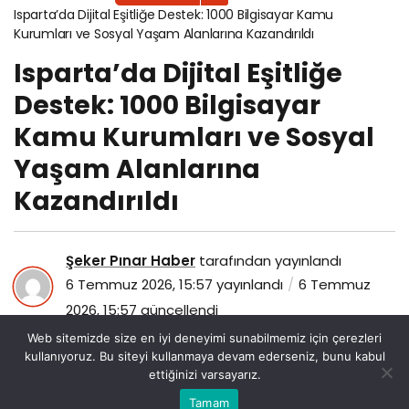
Isparta’da Dijital Eşitliğe Destek: 1000 Bilgisayar Kamu
Kurumları ve Sosyal Yaşam Alanlarına Kazandırıldı
Isparta’da Dijital Eşitliğe
Destek: 1000 Bilgisayar
Kamu Kurumları ve Sosyal
Yaşam Alanlarına
Kazandırıldı
Şeker Pınar Haber
tarafından yayınlandı
6 Temmuz 2026, 15:57
yayınlandı
6 Temmuz
2026, 15:57
güncellendi
32
Web sitemizde size en iyi deneyimi sunabilmemiz için çerezleri
kullanıyoruz. Bu siteyi kullanmaya devam ederseniz, bunu kabul
ettiğinizi varsayarız.
Bu web sitesinde en iyi deneyimi yaşamanızı sağlamak
Tamam
Anasayfa
Akış
Eczaneler
Trafik
Kabul