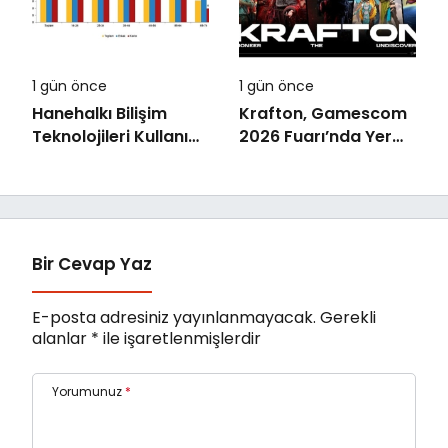
1 gün önce
1 gün önce
Hanehalkı Bilişim
Krafton, Gamescom
Teknolojileri Kullanım
2026 Fuarı’nda Yer
Araştırması, 2026
Alacak Oyunlarına
Dair Yeni Ayrıntıları
Paylaştı
Bir Cevap Yaz
E-posta adresiniz yayınlanmayacak.
Gerekli
alanlar
*
ile işaretlenmişlerdir
Yorumunuz
*