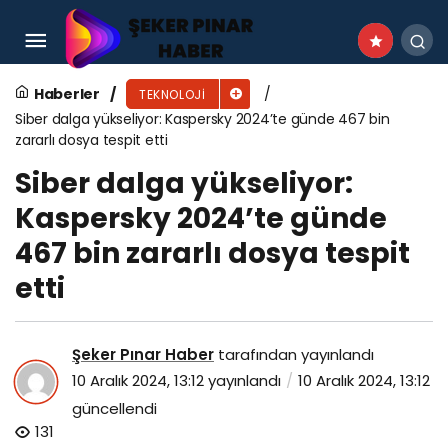
Dijital dönüşüm, yeşil yapay zekayı ortaya
çıkardı
Haberler
TEKNOLOJI
Siber dalga yükseliyor: Kaspersky 2024’te günde 467 bin
zararlı dosya tespit etti
Siber dalga yükseliyor:
Kaspersky 2024’te günde
467 bin zararlı dosya tespit
etti
Şeker Pınar Haber
tarafından yayınlandı
10 Aralık 2024, 13:12
yayınlandı
10 Aralık 2024, 13:12
güncellendi
131