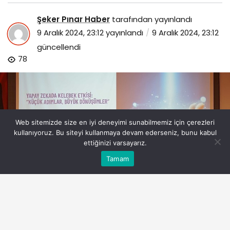
Şeker Pınar Haber
tarafından yayınlandı
9 Aralık 2024, 23:12
yayınlandı
9 Aralık 2024, 23:12
güncellendi
78
Web sitemizde size en iyi deneyimi sunabilmemiz için çerezleri
kullanıyoruz. Bu siteyi kullanmaya devam ederseniz, bunu kabul
ettiğinizi varsayarız.
Bu web sitesinde en iyi deneyimi yaşamanızı sağlamak
Tamam
Anasayfa
Akış
Eczaneler
Trafik
Kabul
için çerezler kullanılmaktadır.
dijital-donusum-yesil-yapay-zekayi-ortaya-cikardi.jpg