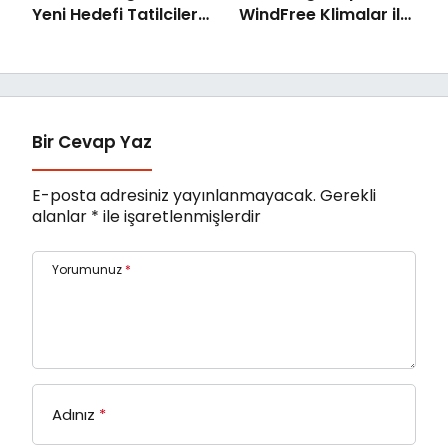
Yeni Hedefi Tatilciler:
WindFree Klimalar ile
Kaspersky’den
çocuk odalarında
Güvenli Seyahat
rüzgarsız ve konforlu
Rehberi
uyku dönemi
Bir Cevap Yaz
E-posta adresiniz yayınlanmayacak.
Gerekli
alanlar
*
ile işaretlenmişlerdir
Yorumunuz
*
Adınız
*