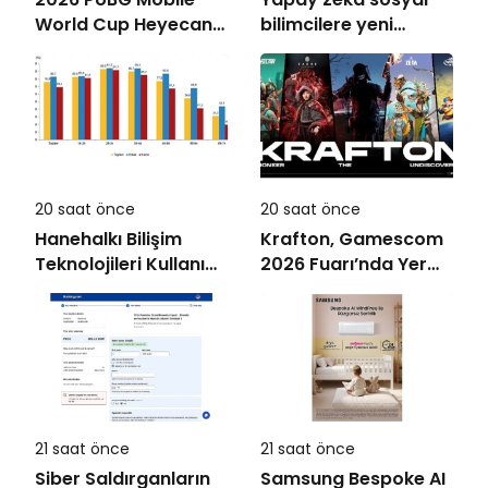
World Cup Heyecanı
bilimcilere yeni
Paris’te Başlıyor
kariyer kapıları
açıyor!
20 saat önce
20 saat önce
Hanehalkı Bilişim
Krafton, Gamescom
Teknolojileri Kullanım
2026 Fuarı’nda Yer
Araştırması, 2026
Alacak Oyunlarına
Dair Yeni Ayrıntıları
Paylaştı
21 saat önce
21 saat önce
Siber Saldırganların
Samsung Bespoke AI