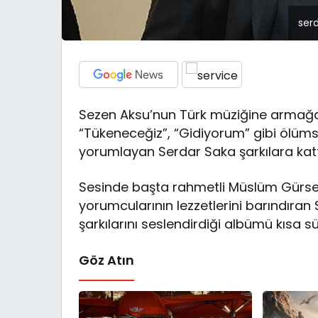
ser
Sezen Aksu’nun Türk müziğine armağan e
“Tükeneceğiz”, “Gidiyorum” gibi ölüm
yorumlayan Serdar Saka şarkılara kat
Sesinde başta rahmetli Müslüm Gürses
yorumcularının lezzetlerini barındıra
şarkılarını seslendirdiği albümü kısa s
Göz Atın