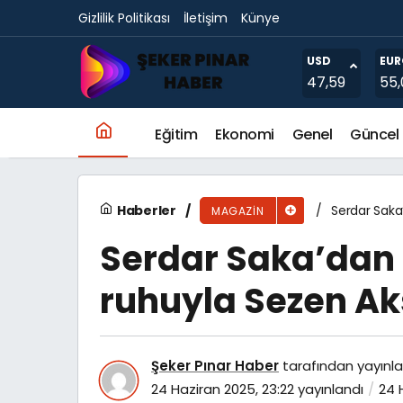
Gizlilik Politikası
İletişim
Künye
Efsanevi yaz konserleri ile eğlenceli tatiller
USD
EUR
47,59
55,
Eğitim
Ekonomi
Genel
Güncel
Haberler
Serdar Saka
MAGAZIN
Serdar Saka’dan
ruhuyla Sezen Aks
Şeker Pınar Haber
tarafından yayınla
24 Haziran 2025, 23:22
yayınlandı
24 