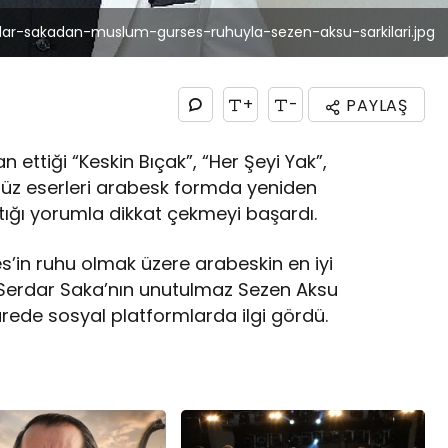
dar-sakadan-muslum-gurses-ruhuyla-sezen-aksu-sarkilari.jpg
+
-
PAYLAŞ
ttiği “Keskin Bıçak”, “Her Şeyi Yak”,
süz eserleri arabesk formda yeniden
tığı yorumla dikkat çekmeyi başardı.
’in ruhu olmak üzere arabeskin en iyi
n Serdar Saka’nın unutulmaz Sezen Aksu
ürede sosyal platformlarda ilgi gördü.