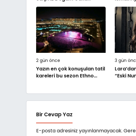
Kutlaması!
!Kozalak
Ağustos
2 gün önce
3 gün ön
Yazın en çok konuşulan tatil
Lara’dan
kareleri bu sezon Ethno
“Eski Nu
Belek’ten geldi
Bir Cevap Yaz
E-posta adresiniz yayınlanmayacak.
Gerek