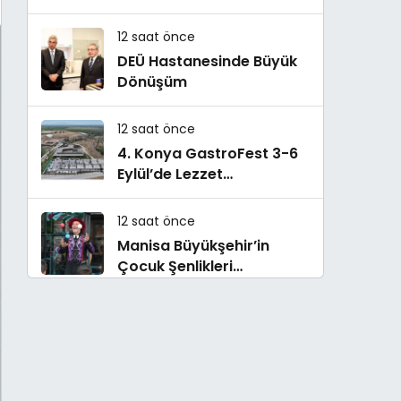
oldu
12 saat önce
DEÜ Hastanesinde Büyük
Dönüşüm
12 saat önce
4. Konya GastroFest 3-6
Eylül’de Lezzet
Tutkunlarını Ağırlayacak
12 saat önce
Manisa Büyükşehir’in
Çocuk Şenlikleri
Saruhanlı’da Yüzleri
Gülümsetti