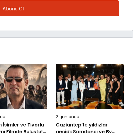
nce
2 gün önce
İsimler ve Tivorlu
Gaziantep’te yıldızlar
ynı Filmde Buluştu!
geçidi: Şamdancı ve By