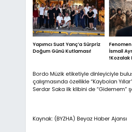
Yapımcı Suat Yanç’a Sürpriz
Fenomen İ
Doğum Günü Kutlaması!
İsmail Ay
!Kozalak 
Vizyonda
Bordo Müzik etiketiyle dinleyiciyle bul
çalışmasında özellikle “Kaybolan Yılla
Serdar Saka ilk klibini de “Gidemem” şa
Kaynak: (BYZHA) Beyaz Haber Ajansı