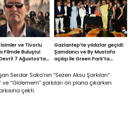
simler ve Tivorlu
Gaziantep’te yıldızlar geçidi:
nı Filmde Buluştu!
Şamdancı ve By Mustafa
Devri! 7 Ağustos’ta
açılışı ile Green Park’ta
görkemli gala
uşan Serdar Saka’nın “Sezen Aksu Şarkıları”
r” ve “Gidemem” şarkıları ön plana çıkarken
rkısına çekti.