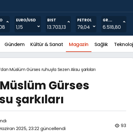
 yaşanıyor
O
EURO/USD
BIST
PETROL
GR.
ALTIN
08
1,15
13.703,13
79,04
6.518,80
Gündem
Kültür & Sanat
Magazin
Sağlık
Teknoloj
’dan Müslüm Gürses ruhuyla Sezen Aksu şarkıları
 Müslüm Gürses
u şarkıları
ndı
93
Haziran 2025, 23:22
güncellendi