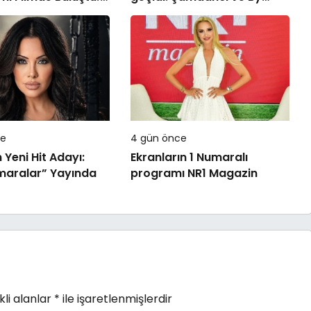
 Devri! 7
Mustafa açılışı ile Green
’ta Vizyonda
Park’ta görkemli gala
ce
4 gün önce
 Yeni Hit Adayı:
Ekranların 1 Numaralı
maralar” Yayında
programı NR1 Magazin
li alanlar
*
ile işaretlenmişlerdir