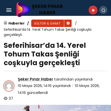
53. Uluslararası Şiir İkindileri ile Manisa’da
Sanat Rüzgarı Esti!
Haberler
KÜLTÜR & SANAT
Seferihisar’da 14. Yerel Tohum Takas Şenliği coşkuyla
gerçekleşti
Seferihisar’da 14. Yerel
Tohum Takas Şenliği
coşkuyla gerçekleşti
Şeker Pınar Haber
tarafından yayınlandı
10 Mayıs 2026, 14:16
yayınlandı
10 Mayıs 2026,
14:16
güncellendi
37