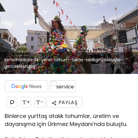
seferihisarda-14-yerel-tohum-takas-senligi-coskuyla-
gerceklesti.jpg
+
-
PAYLAŞ
Binlerce yurttaş atalık tohumlar, üretim ve
dayanışma için Ürkmez Meydanı’nda buluştu.