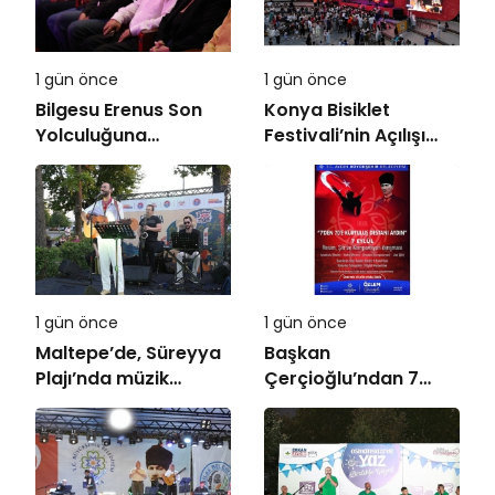
1 gün önce
1 gün önce
Bilgesu Erenus Son
Konya Bisiklet
Yolculuğuna
Festivali’nin Açılışı
Uğurlandı
Coşkuyla Gerçekleşti
1 gün önce
1 gün önce
Maltepe’de, Süreyya
Başkan
Plajı’nda müzik
Çerçioğlu’ndan 7
ziyafeti
Eylül Temalı Ödüllü
Resim, Şiir ve
Kompozisyon
Yarışması