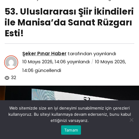
53. Uluslararası Şiir İkindileri
ile Manisa’da Sanat Rüzgarı
Esti!
Şeker Pınar Haber
tarafından yayınlandı
10 Mayıs 2026, 14:06
yayınlandı
10 Mayıs 2026,
14:06
güncellendi
32
Web sitemizde size en iyi deneyimi sunabilmemiz için çerezleri
kullanıyoruz. Bu siteyi kullanmaya devam ederseniz, bunu kabul
ettiğinizi varsayarız.
Bu web sitesinde en iyi deneyimi yaşamanızı sağlamak
Tamam
Anasayfa
Akış
Eczaneler
Trafik
Kabul
için çerezler kullanılmaktadır.