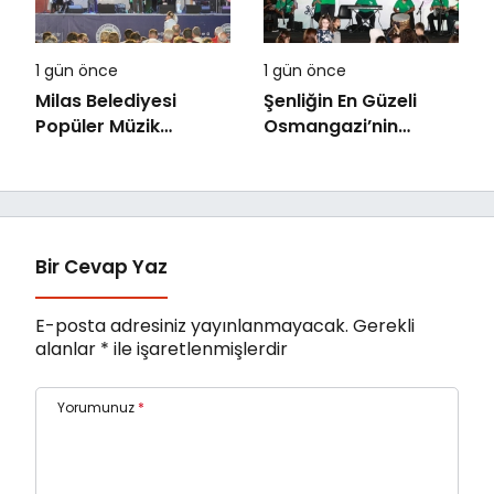
1 gün önce
1 gün önce
Milas Belediyesi
Şenliğin En Güzeli
Popüler Müzik
Osmangazi’nin
Orkestrası ‘Mylasa
Mahallelerinde
Band’ Ören’de
Yaşanıyor
Unutulmaz Bir Konser
Verdi
Bir Cevap Yaz
E-posta adresiniz yayınlanmayacak.
Gerekli
alanlar
*
ile işaretlenmişlerdir
Yorumunuz
*