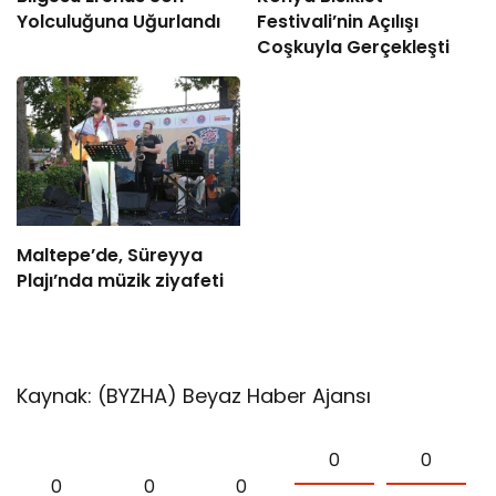
Yolculuğuna Uğurlandı
Festivali’nin Açılışı
Coşkuyla Gerçekleşti
Maltepe’de, Süreyya
Plajı’nda müzik ziyafeti
Kaynak: (BYZHA) Beyaz Haber Ajansı
0
0
0
0
0