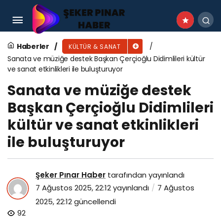
İnegöl’de Hanımeli Alışveriş Şenliği Başlıyor: Üç
Gün Alışveriş Keyfi
Haberler
KÜLTÜR & SANAT
Sanata ve müziğe destek Başkan Çerçioğlu Didimlileri kültür
ve sanat etkinlikleri ile buluşturuyor
Sanata ve müziğe destek
Başkan Çerçioğlu Didimlileri
kültür ve sanat etkinlikleri
ile buluşturuyor
Şeker Pınar Haber
tarafından yayınlandı
7 Ağustos 2025, 22:12
yayınlandı
7 Ağustos
2025, 22:12
güncellendi
92