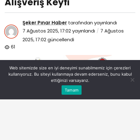
Alışveriş Keyfi
Şeker Pınar Haber
tarafından yayınlandı
7 Ağustos 2025, 17:02
yayınlandı
7 Ağustos
2025, 17:02
güncellendi
61
Web sitemizde size en iyi deneyimi sunabilmemiz için çerezleri
kullanıyoruz. Bu siteyi kullanmaya devam ederseniz, bunu kabul
ettiğinizi varsayarız.
Bu web sitesinde en iyi deneyimi yaşamanızı sağlamak
Tamam
Anasayfa
Akış
Eczaneler
Trafik
Kabul
için çerezler kullanılmaktadır.
inegolde-hanimeli-alisveris-senligi-basliyor-uc-gun-
alisveris-keyfi.jpg