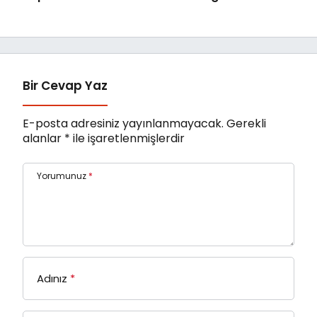
Orkestrası ‘Mylasa
Mahallelerinde
Band’ Ören’de
Yaşanıyor
Unutulmaz Bir Konser
Verdi
Bir Cevap Yaz
E-posta adresiniz yayınlanmayacak.
Gerekli
alanlar
*
ile işaretlenmişlerdir
Yorumunuz
*
Adınız
*