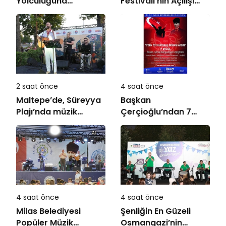
Yolculuğuna
Festivali’nin Açılışı
Uğurlandı
Coşkuyla Gerçekleşti
2 saat önce
4 saat önce
Maltepe’de, Süreyya
Başkan
Plajı’nda müzik
Çerçioğlu’ndan 7
ziyafeti
Eylül Temalı Ödüllü
Resim, Şiir ve
Kompozisyon
Yarışması
4 saat önce
4 saat önce
Milas Belediyesi
Şenliğin En Güzeli
Popüler Müzik
Osmangazi’nin