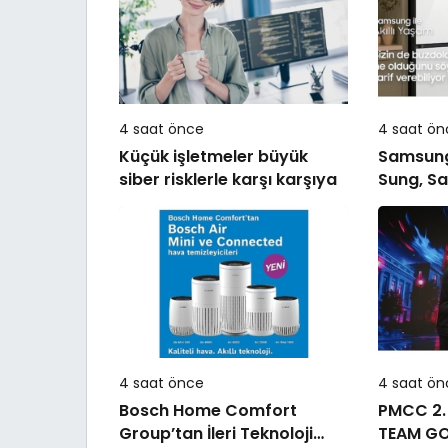
4 saat önce
4 saat ön
Küçük işletmeler büyük
Samsung’u
siber risklerle karşı karşıya
Sung, Sa
deneyimi
taşıyor
4 saat önce
4 saat ön
Bosch Home Comfort
PMCC 2.
Group’tan İleri Teknoloji
TEAM GO