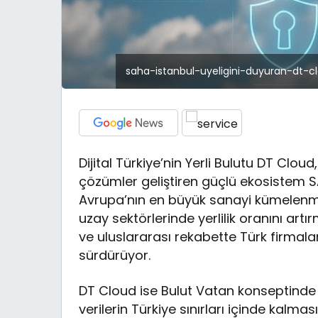
saha-istanbul-uyeligini-duyuran-dt-c
Dijital Türkiye’nin Yerli Bulutu DT Cloud
çözümler geliştiren güçlü ekosistem SA
Avrupa’nın en büyük sanayi kümelenme
uzay sektörlerinde yerlilik oranını artır
ve uluslararası rekabette Türk firmal
sürdürüyor.
DT Cloud ise Bulut Vatan konseptinde T
verilerin Türkiye sınırları içinde kalma