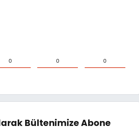
0
0
0
arak Bültenimize Abone