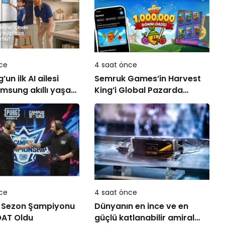
ce
4 saat önce
n ilk AI ailesi
Semruk Games’in Harvest
msung akıllı yaşam
King’i Global Pazarda
ni ekranlara
Oyuncularla Buluştu!
ce
4 saat önce
 Sezon Şampiyonu
Dünyanın en ince ve en
AT Oldu
güçlü katlanabilir amiral