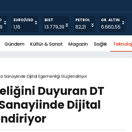
andı
O
EURO/USD
BIST
PETROL
GR. ALTIN
19
1,16
13.779,39
82,21
6.660,55
Gündem
Kültür & Sanat
Magazin
Sağlık
Teknoloj
 Sanayiinde Dijital Egemenliği Güçlendiriyor
eliğini Duyuran DT
anayiinde Dijital
ndiriyor