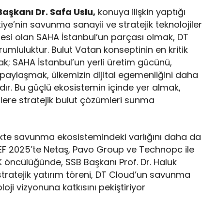
Başkanı Dr. Safa Uslu,
konuya ilişkin yaptığı
iye’nin savunma sanayii ve stratejik teknolojiler
si olan SAHA İstanbul’un parçası olmak, DT
umluluktur. Bulut Vatan konseptinin en kritik
ak; SAHA İstanbul’un yerli üretim gücünü,
nu paylaşmak, ülkemizin dijital egemenliğini daha
mdır. Bu güçlü ekosistemin içinde yer almak,
rlere stratejik bulut çözümleri sunma
rlikte savunma ekosistemindeki varlığını daha da
EF 2025’te Netaş, Pavo Group ve Technopc ile
TEK öncülüğünde, SSB Başkanı Prof. Dr. Haluk
 stratejik yatırım töreni, DT Cloud’un savunma
oloji vizyonuna katkısını pekiştiriyor