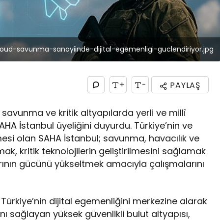
loud-savunma-sanayiinde-dijital-egemenligi-guclendiriyor.jpg
+
-
PAYLAŞ
, savunma ve kritik altyapılarda yerli ve millî
HA İstanbul üyeliğini duyurdu. Türkiye’nin ve
si olan SAHA İstanbul; savunma, havacılık ve
mak, kritik teknolojilerin geliştirilmesini sağlamak
arının gücünü yükseltmek amacıyla çalışmalarını
ürkiye’nin dijital egemenliğini merkezine alarak
sını sağlayan yüksek güvenlikli bulut altyapısı,