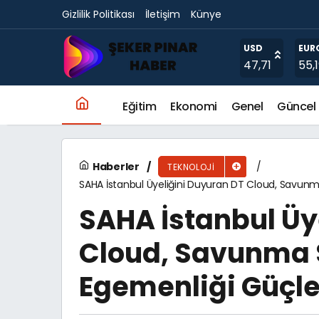
Gizlilik Politikası
İletişim
Künye
One UI 8, Galaxy cihazlara dağıtılmaya başl
USD
EUR
47,71
55,
Eğitim
Ekonomi
Genel
Güncel
Haberler
TEKNOLOJI
SAHA İstanbul Üyeliğini Duyuran DT Cloud, Savunma
SAHA İstanbul Üy
Cloud, Savunma S
Egemenliği Güçle