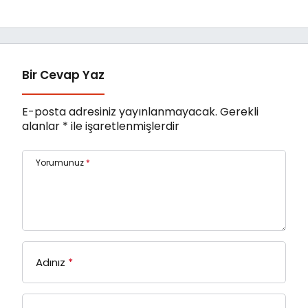
Sanatkârlar
Fonu’na Devri
Odası’ndan Ziyaret
Tamamlandı
Bir Cevap Yaz
E-posta adresiniz yayınlanmayacak.
Gerekli
alanlar
*
ile işaretlenmişlerdir
Yorumunuz
*
Adınız
*