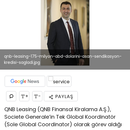
qnb-leasing-175-milyon-abd-dolarini-asan-sendikasyon-
kredisi-sagladi.jpg
+
-
PAYLAŞ
QNB Leasing (QNB Finansal Kiralama A.Ş.),
Societe Generale’in Tek Global Koordinatör
(Sole Global Coordinator) olarak görev aldığı