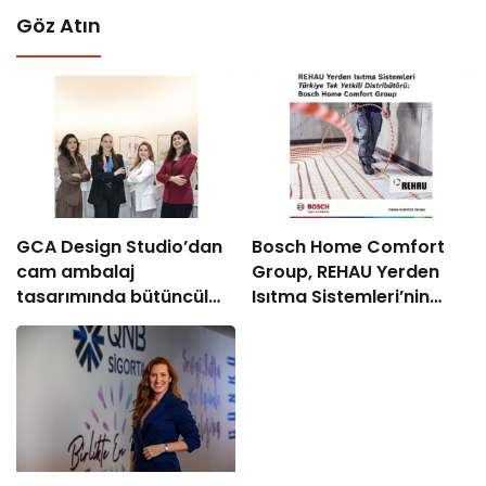
Göz Atın
GCA Design Studio’dan
Bosch Home Comfort
cam ambalaj
Group, REHAU Yerden
tasarımında bütüncül
Isıtma Sistemleri’nin
yaklaşım
Türkiye’deki tek yetkili
distribütörü oldu