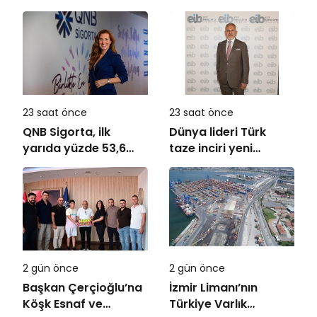
ambalaj tasarımında
REHAU Yerden Isıtma
bütüncül yaklaşım
Sistemleri’nin
Türkiye’deki tek
yetkili distribütörü
oldu
23 saat önce
23 saat önce
QNB Sigorta, ilk
Dünya lideri Türk
yarıda yüzde 53,6
taze inciri yeni
büyüyerek 10,66
sezona başladı
milyar TL prim
üretimine ulaştı
2 gün önce
2 gün önce
Başkan Çerçioğlu’na
İzmir Limanı’nın
Köşk Esnaf ve
Türkiye Varlık