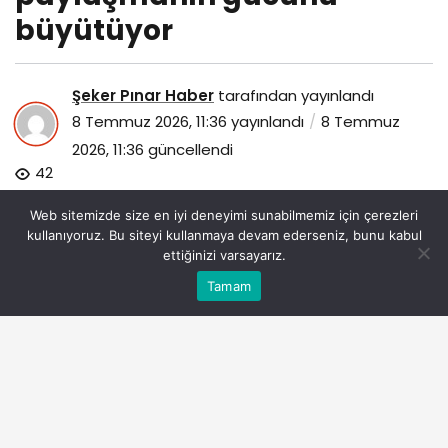
büyütüyor
Şeker Pınar Haber
tarafından yayınlandı
8 Temmuz 2026, 11:36
yayınlandı
8 Temmuz
2026, 11:36
güncellendi
42
Web sitemizde size en iyi deneyimi sunabilmemiz için çerezleri
kullanıyoruz. Bu siteyi kullanmaya devam ederseniz, bunu kabul
ettiğinizi varsayarız.
Bu web sitesinde en iyi deneyimi yaşamanızı sağlamak
Tamam
Anasayfa
Akış
Eczaneler
Trafik
Kabul
için çerezler kullanılmaktadır.
qnb-sigorta-calisanlari-elden-ele-projesi-ile-paylasmanin-
gucunu-buyutuyor.jpg