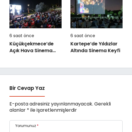
Adımlarıyla
Karşıyaka”
6 saat önce
6 saat önce
Küçükçekmece’de
Kartepe’de Yıldızlar
Açık Hava Sinema
Altında Sinema Keyfi
Günleri “Neşeli
Günler” ile Başladı
Bir Cevap Yaz
E-posta adresiniz yayınlanmayacak.
Gerekli
alanlar
*
ile işaretlenmişlerdir
Yorumunuz
*