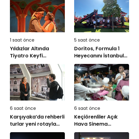
1 saat önce
5 saat önce
Yıldızlar Altında
Doritos, Formula 1
Tiyatro Keyfi
Heyecanını İstanbul
“Haramiler” ile
Festivali’ne Taşıdı
Başlıyor
6 saat önce
6 saat önce
Karşıyaka’da rehberli
Keçiörenliler Açık
turlar yeni rotayla
Hava Sinema
devam ediyor:
Günleri’nde Buluştu
“Atatürk’ün