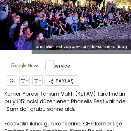
phaselis-festivalinde-samida-sahne-aldi.jpg
+
-
PAYLAŞ
Kemer Yöresi Tanıtım Vakfı (KETAV) tarafından
bu yıl 15’incisi düzenlenen Phaselis Festivali’nde
“Samida” grubu sahne aldı.
Festivalin ikinci gün konserine, CHP Kemer İlçe