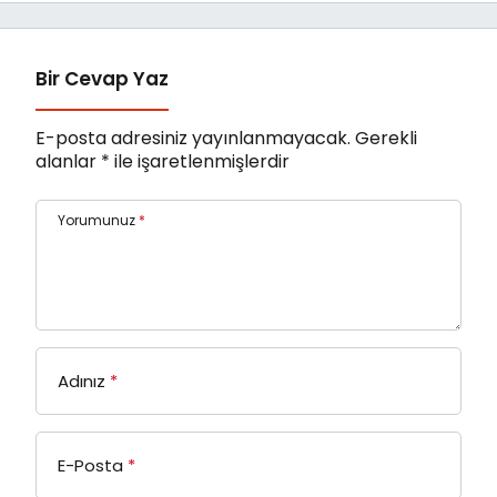
Uzun Jüri Başkanı
Derviş Zaim!
Bir Cevap Yaz
E-posta adresiniz yayınlanmayacak.
Gerekli
alanlar
*
ile işaretlenmişlerdir
Yorumunuz
*
Adınız
*
E-Posta
*