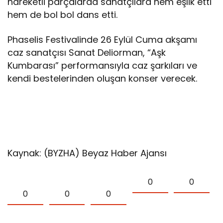
hareketli parçalarda sanatçılara hem eşlik etti
hem de bol bol dans etti.
Phaselis Festivalinde 26 Eylül Cuma akşamı
caz sanatçısı Sanat Deliorman, “Aşk
Kumbarası” performansıyla caz şarkıları ve
kendi bestelerinden oluşan konser verecek.
Kaynak: (BYZHA) Beyaz Haber Ajansı
0
0
0
0
0