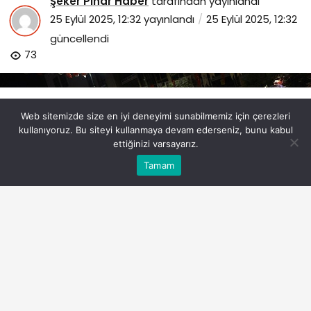
Şeker Pınar Haber
tarafından yayınlandı
25 Eylül 2025, 12:32
yayınlandı
25 Eylül 2025, 12:32
güncellendi
73
Web sitemizde size en iyi deneyimi sunabilmemiz için çerezleri
kullanıyoruz. Bu siteyi kullanmaya devam ederseniz, bunu kabul
ettiğinizi varsayarız.
Bu web sitesinde en iyi deneyimi yaşamanızı sağlamak
Tamam
Anasayfa
Akış
Eczaneler
Trafik
Kabul
için çerezler kullanılmaktadır.
maltepe-belediyesinin-yeni-donem-koro-kayitlari-
basladi.jpg