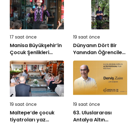
17 saat önce
19 saat önce
Manisa Büyükşehir’in
Dünyanın Dört Bir
Çocuk Şenlikleri
Yanından Öğrencileri
Saruhanlı’da Yüzleri
Buluşturan “Bilgi
Gülümsetti
Buzkıranı” Seferi
Başladı
19 saat önce
19 saat önce
Maltepe’de çocuk
63. Uluslararası
tiyatroları yaz
Antalya Altın
akşamlarını
Portakal Film
renklendiriyor
Festivali’nde Ulusal