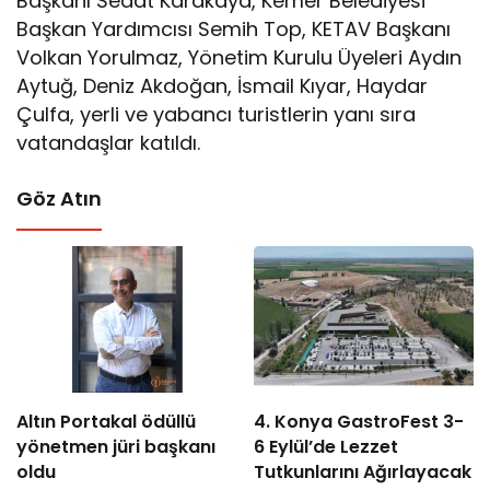
Başkanı Sedat Karakaya, Kemer Belediyesi
Başkan Yardımcısı Semih Top, KETAV Başkanı
Volkan Yorulmaz, Yönetim Kurulu Üyeleri Aydın
Aytuğ, Deniz Akdoğan, İsmail Kıyar, Haydar
Çulfa, yerli ve yabancı turistlerin yanı sıra
vatandaşlar katıldı.
Göz Atın
Altın Portakal ödüllü
4. Konya GastroFest 3-
yönetmen jüri başkanı
6 Eylül’de Lezzet
oldu
Tutkunlarını Ağırlayacak