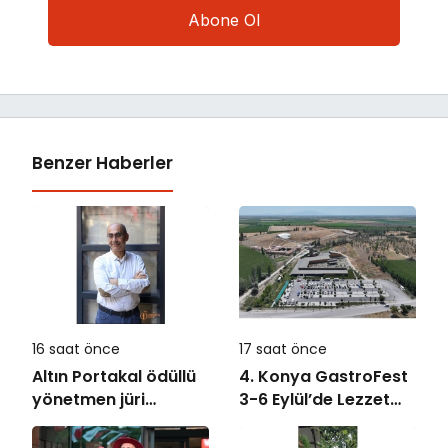
Benzer Haberler
16 saat önce
17 saat önce
Altın Portakal ödüllü
4. Konya GastroFest
yönetmen jüri
3-6 Eylül’de Lezzet
başkanı oldu
Tutkunlarını
Ağırlayacak