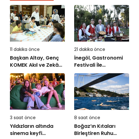
11 dakika önce
21 dakika önce
Başkan Altay, Genç
İnegöl, Gastronomi
KOMEK Akıl ve Zekâ
Festivali İle
Oyunları’nın Final
Lezzetlerini Vitrine
Turunda Öğrencilerin
Çıkarıyor
Heyecanını Paylaştı
3 saat önce
8 saat önce
Yıldızların altında
Boğaz’ın Kıtaları
sinema keyfi
Birleştiren Ruhu