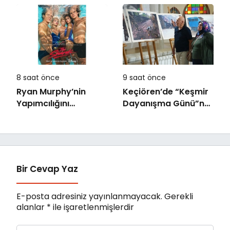
Ormanya’da
Memorial Sanat
Galerilerinde
8 saat önce
9 saat önce
Ryan Murphy’nin
Keçiören’de “Keşmir
Yapımcılığını
Dayanışma Günü”ne
Üstlendiği ve Bret
Özel Sergi Açılışı
Easton Ellis’ın Çok
Yapıldı
Satan Romanından
Uyarlanan “The
Shards”, İlk İki
Bir Cevap Yaz
Bölümüyle Şimdi
Sadece Disney+’ta
E-posta adresiniz yayınlanmayacak.
Gerekli
Yayında!
alanlar
*
ile işaretlenmişlerdir