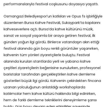
performanslarıyla festival coşkusunu doyasıya yaşattı.
Osmangazi Belediyespor’un katkıları ve Opus fs işbirliğiyle
düzenlenen Bursa Kahve Festivali, Sukaypark’ta kapılarını
kahveseverlere açtı. Bursa’da kahve kültürünü müzik,
sanat ve sosyal yaşamla bir araya getiren festival, ilk
günden yoğun ilgi gördü. Binlerce vatandaşın akın ettiği
festival alanında gün boyu renkli görüntüler yaşanırken,
kahvenin tüm yönleri ziyaretçilerle buluştu. Festival
alanında kurulan stantlarda yerli ve yabancı kahve
çeşitleri ziyaretçilerin beğenisine sunulurken, profesyonel
baristalar tarafından gerçekleştirilen kahve demleme
gösterileri büyük ilgi gördü. Kahvenin çekirdekten fincana
uzanan yolculuğunun anlatıldığı workshoplarda
katılımcılar hem kahve kültürü hakkında bilgi edinirken,
hem de farklı demleme tekniklerini deneyimleme şansı
buldu. Gün boyu devam eden etkinlikler sayesinde