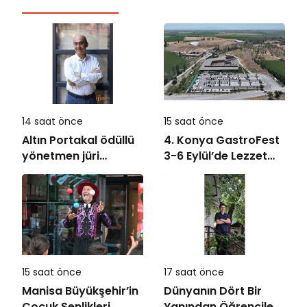
14 saat önce
15 saat önce
Altın Portakal ödüllü
4. Konya GastroFest
yönetmen jüri
3-6 Eylül’de Lezzet
başkanı oldu
Tutkunlarını
Ağırlayacak
15 saat önce
17 saat önce
Manisa Büyükşehir’in
Dünyanın Dört Bir
Çocuk Şenlikleri
Yanından Öğrencileri