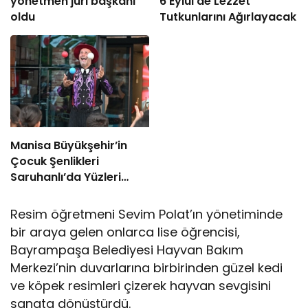
yönetmen jüri başkanı
6 Eylül’de Lezzet
oldu
Tutkunlarını Ağırlayacak
Manisa Büyükşehir’in
Çocuk Şenlikleri
Saruhanlı’da Yüzleri
Gülümsetti
Resim öğretmeni Sevim Polat’ın yönetiminde
bir araya gelen onlarca lise öğrencisi,
Bayrampaşa Belediyesi Hayvan Bakım
Merkezi’nin duvarlarına birbirinden güzel kedi
ve köpek resimleri çizerek hayvan sevgisini
sanata dönüştürdü.