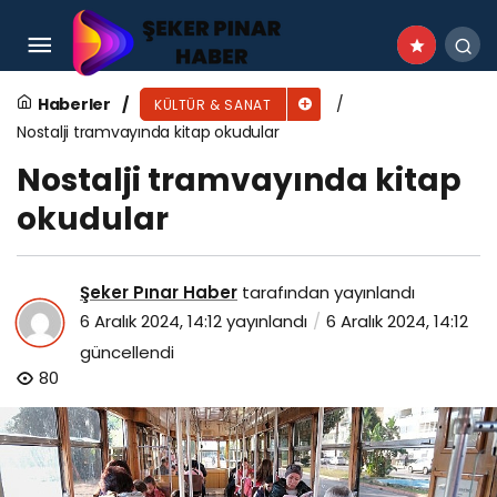
Bayrampaşalı öğrenciler, ‘can dostlarımız’ için
resim yaptı
Haberler
KÜLTÜR & SANAT
Nostalji tramvayında kitap okudular
Nostalji tramvayında kitap
okudular
Şeker Pınar Haber
tarafından yayınlandı
6 Aralık 2024, 14:12
yayınlandı
6 Aralık 2024, 14:12
güncellendi
80