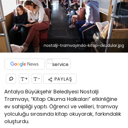
nostalji-tramvayinda-kitap-okudular.jpg
+
-
PAYLAŞ
Antalya Büyükşehir Belediyesi Nostalji
Tramvayı, “Kitap Okuma Halkaları” etkinliğine
ev sahipliği yaptı. Öğrenci ve velileri, tramvay
yolculuğu sırasında kitap okuyarak, farkındalık
oluşturdu.