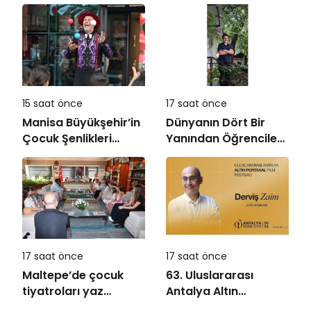
başkanı oldu
Tutkunlarını
Ağırlayacak
15 saat önce
17 saat önce
Manisa Büyükşehir’in
Dünyanın Dört Bir
Çocuk Şenlikleri
Yanından Öğrencileri
Saruhanlı’da Yüzleri
Buluşturan “Bilgi
Gülümsetti
Buzkıranı” Seferi
Başladı
17 saat önce
17 saat önce
Maltepe’de çocuk
63. Uluslararası
tiyatroları yaz
Antalya Altın
akşamlarını
Portakal Film