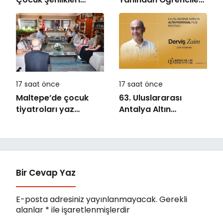
Saruhanlı’da Yüzleri
Buluşturan “Bilgi
Gülümsetti
Buzkıranı” Seferi
Başladı
17 saat önce
17 saat önce
Maltepe’de çocuk
63. Uluslararası
tiyatroları yaz
Antalya Altın
akşamlarını
Portakal Film
renklendiriyor
Festivali’nde Ulusal
Uzun Jüri Başkanı
Derviş Zaim!
Bir Cevap Yaz
E-posta adresiniz yayınlanmayacak.
Gerekli
alanlar
*
ile işaretlenmişlerdir