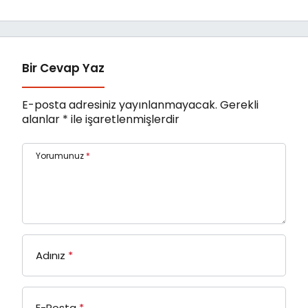
renklendiriyor
Festivali’nde Ulusal
Uzun Jüri Başkanı
Derviş Zaim!
Bir Cevap Yaz
E-posta adresiniz yayınlanmayacak.
Gerekli
alanlar
*
ile işaretlenmişlerdir
Yorumunuz
*
Adınız
*
E-Posta
*