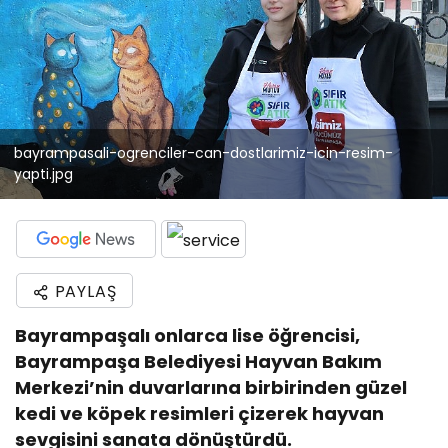
bayrampasali-ogrenciler-can-dostlarimiz-icin-resim-
yapti.jpg
PAYLAŞ
Bayrampaşalı onlarca lise öğrencisi,
Bayrampaşa Belediyesi Hayvan Bakım
Merkezi’nin duvarlarına birbirinden güzel
kedi ve köpek resimleri çizerek hayvan
sevgisini sanata dönüştürdü.