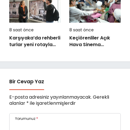
8 saat önce
8 saat önce
Karşıyaka’da rehberli
Keçiörenliler Açık
turlar yeni rotayla
Hava Sinema
devam ediyor:
Günleri’nde Buluştu
“Atatürk’ün
Adımlarıyla
Karşıyaka”
Bir Cevap Yaz
E-posta adresiniz yayınlanmayacak.
Gerekli
alanlar
*
ile işaretlenmişlerdir
Yorumunuz
*