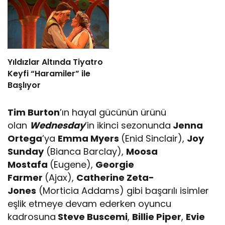
Yıldızlar Altında Tiyatro
Keyfi “Haramiler” ile
Başlıyor
Tim Burton
’ın hayal gücünün ürünü
olan
Wednesday
’in ikinci sezonunda
Jenna
Ortega
’ya
Emma Myers
(Enid Sinclair),
Joy
Sunday
(Bianca Barclay),
Moosa
Mostafa
(Eugene),
Georgie
Farmer
(Ajax),
Catherine Zeta-
Jones
(Morticia Addams) gibi başarılı isimler
eşlik etmeye devam ederken oyuncu
kadrosuna
Steve Buscemi
,
Billie Piper
,
Evie