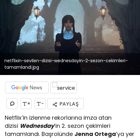
netflixin-sevilen-dizisi-wednesdayin-2-sezon-cekimleri-
tamamlandi.jpg
+
-
PAYLAŞ
Netflix’in izlenme rekorlarına imza atan
dizisi
Wednesday
’in 2. sezon çekimleri
tamamlandı. Başrolünde
Jenna Ortega
’ya yer