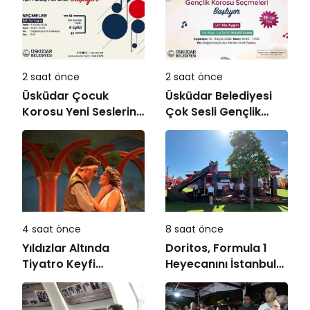
2 saat önce
2 saat önce
Üsküdar Çocuk
Üsküdar Belediyesi
Korosu Yeni Seslerini
Çok Sesli Gençlik
Arıyor
Korosu Yeni Seslerini
Arıyor
4 saat önce
8 saat önce
Yıldızlar Altında
Doritos, Formula 1
Tiyatro Keyfi
Heyecanını İstanbul
“Haramiler” ile
Festivali’ne Taşıdı
Başlıyor