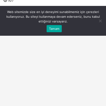
107
Web sitemizde size en iyi deneyimi sunabilmemiz için çerezleri
kullanıyoruz. Bu siteyi kullanmaya devam ederseniz, bunu kabul
ettiğinizi varsayarız.
Bu web sitesinde en iyi deneyimi yaşamanızı sağlamak
Tamam
Anasayfa
Akış
Eczaneler
Trafik
Kabul
için çerezler kullanılmaktadır.
Hindistan Gezilecek Yerler
PAYLAŞ