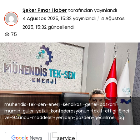
Şeker Pınar Haber
tarafından yayınlandı
4 Ağustos 2025, 15:32
yayınlandı
4 Ağustos
2025, 15:32
güncellendi
75
muhendis-tek-sen-enerji-sendikasi-genel-baskani-
mumin-guler-yetkili-konfederasyonun-teklif-ettigi-8inci-
ve-94uncu-maddeler-yeniden-gozden-gecirilmeli.jpg