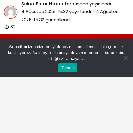
Şeker Pınar Haber
tarafından yayınlandı
4 Ağustos 2025, 15:32
yayınlandı
4 Ağustos
2025, 15:32
güncellendi
82
Web sitemizde size en iyi deneyimi sunabilmemiz için çerezleri
kullanıyoruz. Bu siteyi kullanmaya devam ederseniz, bunu kabul
ettiğinizi varsayarız.
Bu web sitesinde en iyi deneyimi yaşamanızı sağlamak
Tamam
Anasayfa
Akış
Eczaneler
Trafik
Kabul
için çerezler kullanılmaktadır.
48-yeni-mezun-daha-vodafone-discoverla-calisma-
hayatinda.jpg