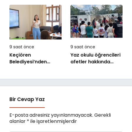
Kültür Üniversitesi
Bilgehanelerde 30 Bin
Arasında Sinema
Öğrencimiz Yaz
Alanında İş Birliği
Aylarını Bizimle
Birlikte Geçiriyor”
9 saat önce
9 saat önce
Keçiören
Yaz okulu öğrencileri
Belediyesi’nden
afetler hakkında
Ailelere Etkili
bilinçlendi
Ebeveynlik Eğitimi
Bir Cevap Yaz
E-posta adresiniz yayınlanmayacak.
Gerekli
alanlar
*
ile işaretlenmişlerdir