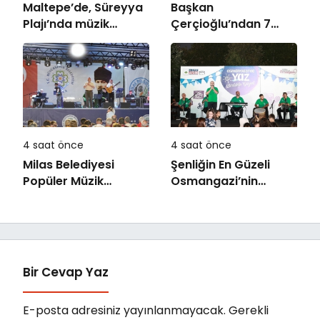
Maltepe’de, Süreyya
Başkan
Plajı’nda müzik
Çerçioğlu’ndan 7
ziyafeti
Eylül Temalı Ödüllü
Resim, Şiir ve
Kompozisyon
Yarışması
4 saat önce
4 saat önce
Milas Belediyesi
Şenliğin En Güzeli
Popüler Müzik
Osmangazi’nin
Orkestrası ‘Mylasa
Mahallelerinde
Band’ Ören’de
Yaşanıyor
Unutulmaz Bir Konser
Verdi
Bir Cevap Yaz
E-posta adresiniz yayınlanmayacak.
Gerekli