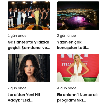
Kutlaması!
Filmde Buluştu!
!Kozalak Devri! 7
Ağustos’ta Vizyonda
2 gün önce
2 gün önce
Gaziantep’te yıldızlar
Yazın en çok
geçidi: Şamdancı ve
konuşulan tatil
By Mustafa açılışı ile
kareleri bu sezon
Green Park’ta
Ethno Belek’ten geldi
görkemli gala
2 gün önce
4 gün önce
Lara’dan Yeni Hit
Ekranların 1 Numaralı
Adayı: “Eski
programı NR1
Numaralar” Yayında
Magazin