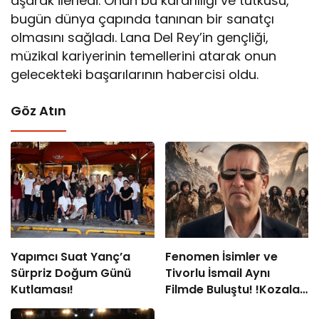
aşarak ilerledi. Onun bu kararlılığı ve tutkusu,
bugün dünya çapında tanınan bir sanatçı
olmasını sağladı. Lana Del Rey’in gençliği,
müzikal kariyerinin temellerini atarak onun
gelecekteki başarılarının habercisi oldu.
Göz Atın
Yapımcı Suat Yanç’a
Fenomen İsimler ve
Sürpriz Doğum Günü
Tivorlu İsmail Aynı
Kutlaması!
Filmde Buluştu! !Kozalak
Devri! 7 Ağustos’ta