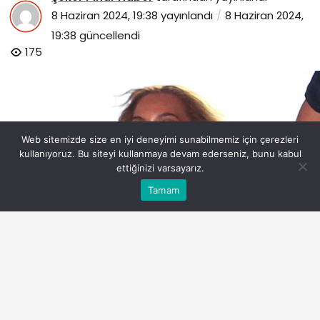
8 Haziran 2024, 19:38
yayınlandı
8 Haziran 2024,
19:38
güncellendi
175
Web sitemizde size en iyi deneyimi sunabilmemiz için çerezleri
kullanıyoruz. Bu siteyi kullanmaya devam ederseniz, bunu kabul
ettiğinizi varsayarız.
Bu web sitesinde en iyi deneyimi yaşamanızı sağlamak
Tamam
Anasayfa
Akış
Eczaneler
Trafik
Kabul
için çerezler kullanılmaktadır.