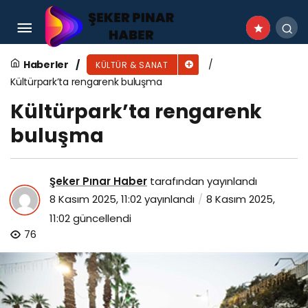
“Dirlik” temasıyla yola çıkan İyi Tasarım/Good
Design İzmir_10 sona erdi
Haberler
KÜLTÜR & SANAT
Kültürpark’ta rengarenk buluşma
Kültürpark’ta rengarenk
buluşma
Şeker Pınar Haber
tarafından yayınlandı
8 Kasım 2025, 11:02
yayınlandı
8 Kasım 2025,
11:02
güncellendi
76