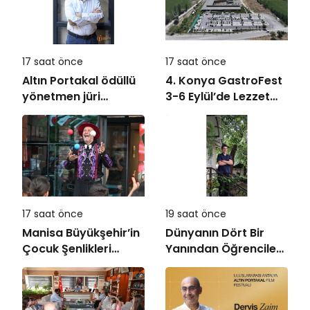
17 saat önce
17 saat önce
Altın Portakal ödüllü
4. Konya GastroFest
yönetmen jüri
3-6 Eylül’de Lezzet
başkanı oldu
Tutkunlarını
Ağırlayacak
17 saat önce
19 saat önce
Manisa Büyükşehir’in
Dünyanın Dört Bir
Çocuk Şenlikleri
Yanından Öğrencileri
Saruhanlı’da Yüzleri
Buluşturan “Bilgi
Gülümsetti
Buzkıranı” Seferi
Başladı