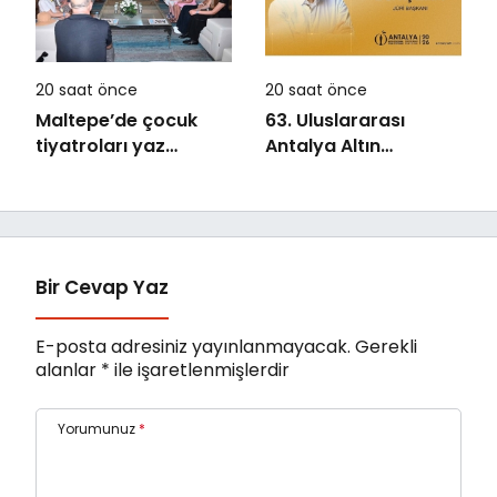
20 saat önce
20 saat önce
Maltepe’de çocuk
63. Uluslararası
tiyatroları yaz
Antalya Altın
akşamlarını
Portakal Film
renklendiriyor
Festivali’nde Ulusal
Uzun Jüri Başkanı
Derviş Zaim!
Bir Cevap Yaz
E-posta adresiniz yayınlanmayacak.
Gerekli
alanlar
*
ile işaretlenmişlerdir
Yorumunuz
*