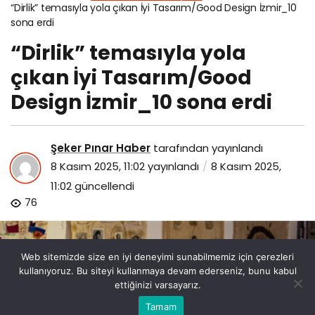
“Dirlik” temasıyla yola çıkan İyi Tasarım/Good Design İzmir_10
sona erdi
“Dirlik” temasıyla yola
çıkan İyi Tasarım/Good
Design İzmir_10 sona erdi
Şeker Pınar Haber
tarafından yayınlandı
8 Kasım 2025, 11:02
yayınlandı
8 Kasım 2025,
11:02
güncellendi
76
Web sitemizde size en iyi deneyimi sunabilmemiz için çerezleri
kullanıyoruz. Bu siteyi kullanmaya devam ederseniz, bunu kabul
ettiğinizi varsayarız.
Bu web sitesinde en iyi deneyimi yaşamanızı sağlamak
Tamam
Anasayfa
Akış
Eczaneler
Trafik
Kabul
için çerezler kullanılmaktadır.