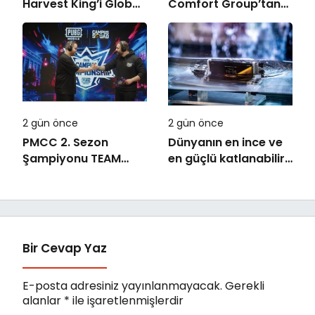
Harvest King’i Global
Comfort Group’tan
Pazarda Oyuncularla
İleri Teknoloji Hava
Buluştu!
Temizleme Cihazları
2 gün önce
2 gün önce
PMCC 2. Sezon
Dünyanın en ince ve
Şampiyonu TEAM
en güçlü katlanabilir
GOAT Oldu
amiral gemisi HONOR
Magic V6 Türkiye’de
Bir Cevap Yaz
E-posta adresiniz yayınlanmayacak.
Gerekli
alanlar
*
ile işaretlenmişlerdir