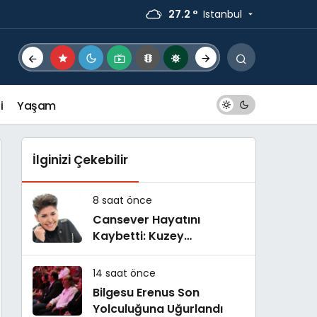
27.2 °
Istanbul
i
Yaşam
İlginizi Çekebilir
8 saat önce
Cansever Hayatını
Kaybetti: Kuzey
Makedonya’da Toprağa
Verilecek
14 saat önce
Bilgesu Erenus Son
Yolculuğuna Uğurlandı