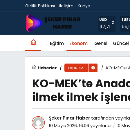
Gizlilik Politikası
İletişim
Künye
Dr. Servet Terziler’e Çifte Kutlama!
USD
EUR
47,71
55,
Eğitim
Ekonomi
Genel
Güncel
Haberler
KO-MEK’te An
EKONOMI
KO-MEK’te Anado
ilmek ilmek işlen
Şeker Pınar Haber
tarafından yayınla
10 Mayıs 2026, 16:06
yayınlandı
10 May