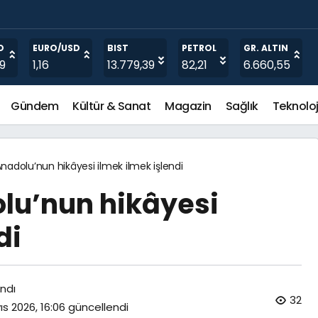
O
EURO/USD
BIST
PETROL
GR. ALTIN
19
1,16
13.779,39
82,21
6.660,55
Gündem
Kültür & Sanat
Magazin
Sağlık
Teknoloj
adolu’nun hikâyesi ilmek ilmek işlendi
lu’nun hikâyesi
di
ndı
32
ıs 2026, 16:06
güncellendi