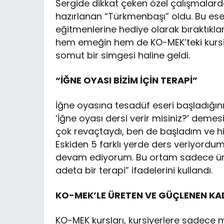
Sergide dikkat çeken özel çalışmalarda
hazırlanan “Türkmenbaşı” oldu. Bu eser
eğitmenlerine hediye olarak bıraktıkla
hem emeğin hem de KO-MEK’teki kursiy
somut bir simgesi haline geldi.
“İĞNE OYASI BİZİM İÇİN TERAPİ”
İğne oyasına tesadüf eseri başladığını
‘İğne oyası dersi verir misiniz?’ demes
çok revaçtaydı, ben de başladım ve hi
Eskiden 5 farklı yerde ders veriyord
devam ediyorum. Bu ortam sadece üretim
adeta bir terapi” ifadelerini kullandı.
KO-MEK’LE ÜRETEN VE GÜÇLENEN KA
KO-MEK kursları, kursiyerlere sadece 