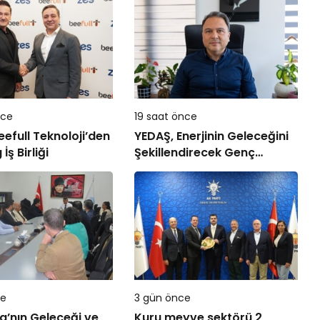
nce
19 saat önce
eefull Teknoloji’den
YEDAŞ, Enerjinin Geleceğini
ş Birliği
Şekillendirecek Genç
Yetenekleri Arıyor
ce
3 gün önce
’nın Geleceği ve
Kuru meyve sektörü 2