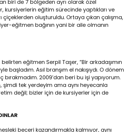
n biri de 7 bölgeden ayrı olarak özel
, kursiyerlerin eğitim sürecinde yaptıkları ve
rı çiçeklerden oluşturuldu. Ortaya çıkan çalışma,
er-eğitmen bağının yani bir aile olmanın
 belirten eğitmen Serpil Taşer, “Bir arkadaşımın
iyle başladım. Asıl branşım el nakışıydı. O dönem
ç bırakmadım. 2009’dan beri bu işi yapıyorum.
um, şimdi tek yerdeyim ama aynı heyecanla
 değil; bizler için de kursiyerler için de
DINLAR
mesleki beceri kazandırmakla kalmıyor, aynı