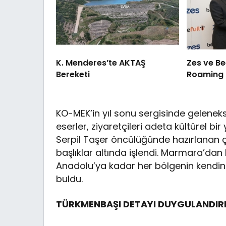
K. Menderes’te AKTAŞ
Zes ve Be
Bereketi
Roaming İş
KO-MEK’in yıl sonu sergisinde gelenek
eserler, ziyaretçileri adeta kültürel b
Serpil Taşer öncülüğünde hazırlanan ç
başlıklar altında işlendi. Marmara’d
Anadolu’ya kadar her bölgenin kendine
buldu.
TÜRKMENBAŞI DETAYI DUYGULANDIR