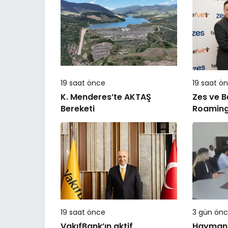
19 saat önce
19 saat ö
K. Menderes’te AKTAŞ
Zes ve B
Bereketi
Roaming İ
19 saat önce
3 gün ön
VakıfBank’ın aktif
Haymana