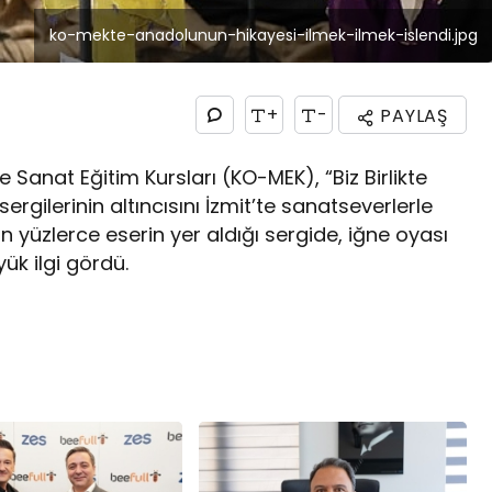
ko-mekte-anadolunun-hikayesi-ilmek-ilmek-islendi.jpg
+
-
PAYLAŞ
 Sanat Eğitim Kursları (KO-MEK), “Biz Birlikte
ergilerinin altıncısını İzmit’te sanatseverlerle
n yüzlerce eserin yer aldığı sergide, iğne oyası
ük ilgi gördü.