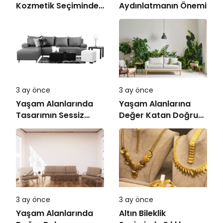
Kozmetik Seçiminde
Aydınlatmanın Önemi
Doğru Adres
3 ay önce
3 ay önce
Yaşam Alanlarında
Yaşam Alanlarına
Tasarımın Sessiz
Değer Katan Doğru
Gücü
Mobilya Seçimi
3 ay önce
3 ay önce
Yaşam Alanlarında
Altın Bileklik