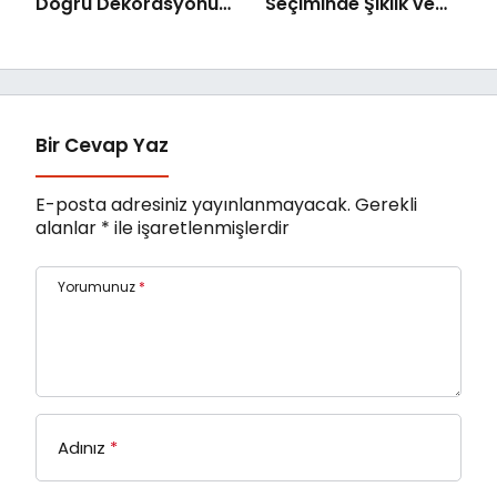
Doğru Dekorasyonun
Seçiminde Şıklık ve
Önemi
Kalite
Bir Cevap Yaz
E-posta adresiniz yayınlanmayacak.
Gerekli
alanlar
*
ile işaretlenmişlerdir
Yorumunuz
*
Adınız
*