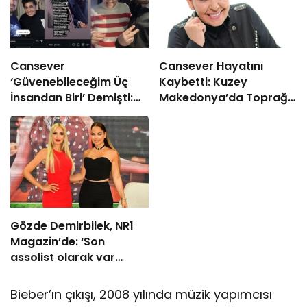
Cansever
Cansever Hayatını
‘Güvenebileceğim Üç
Kaybetti: Kuzey
İnsandan Biri’ Demişti:
Makedonya’da Toprağa
Mahmut Görgen’den
Verilecek
Cansever’e Duygusal
Veda
Gözde Demirbilek, NR1
Magazin’de: ‘Son
assolist olarak var
olacağım!’
Bieber’ın çıkışı, 2008 yılında müzik yapımcısı