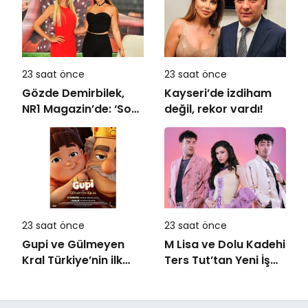
Görgen’den
Cansever’e Duygusal
Veda
23 saat önce
23 saat önce
Gözde Demirbilek,
Kayseri’de izdiham
NR1 Magazin’de: ‘Son
değil, rekor vardı!
assolist olarak var
olacağım!’
23 saat önce
23 saat önce
Gupi ve Gülmeyen
M Lisa ve Dolu Kadehi
Kral Türkiye’nin ilk
Ters Tut’tan Yeni İş
IMAX® animasyon
Birliği: Vişne
filmi oluyor