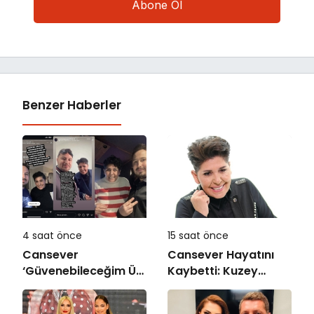
Benzer Haberler
4 saat önce
15 saat önce
Cansever
Cansever Hayatını
‘Güvenebileceğim Üç
Kaybetti: Kuzey
İnsandan Biri’
Makedonya’da
Demişti: Mahmut
Toprağa Verilecek