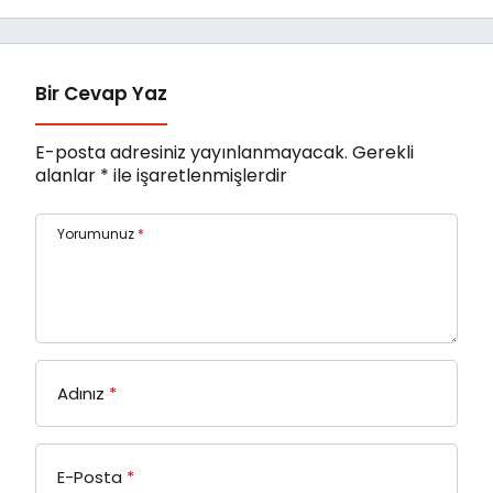
Band’ Ören’de
Yaşanıyor
Unutulmaz Bir Konser
Verdi
Bir Cevap Yaz
E-posta adresiniz yayınlanmayacak.
Gerekli
alanlar
*
ile işaretlenmişlerdir
Yorumunuz
*
Adınız
*
E-Posta
*