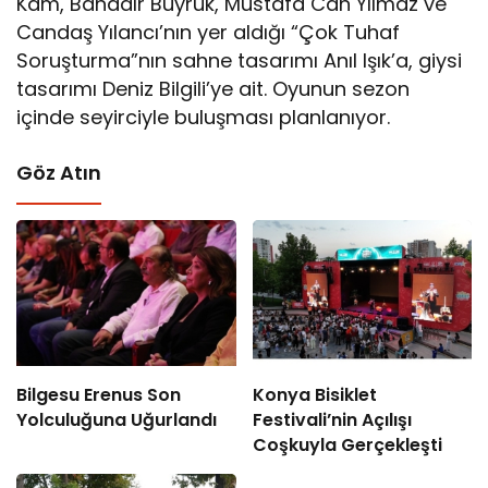
Kam, Bahadır Buyruk, Mustafa Can Yılmaz ve
Candaş Yılancı’nın yer aldığı “Çok Tuhaf
Soruşturma”nın sahne tasarımı Anıl Işık’a, giysi
tasarımı Deniz Bilgili’ye ait. Oyunun sezon
içinde seyirciyle buluşması planlanıyor.
Göz Atın
Bilgesu Erenus Son
Konya Bisiklet
Yolculuğuna Uğurlandı
Festivali’nin Açılışı
Coşkuyla Gerçekleşti