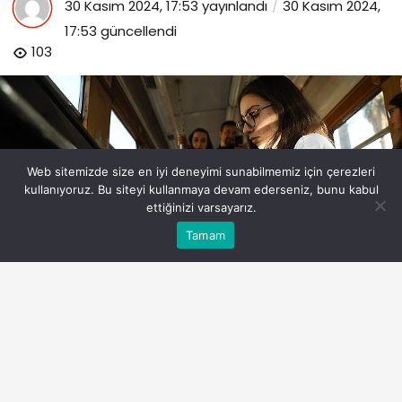
30 Kasım 2024, 17:53
yayınlandı
30 Kasım 2024,
17:53
güncellendi
103
Web sitemizde size en iyi deneyimi sunabilmemiz için çerezleri
kullanıyoruz. Bu siteyi kullanmaya devam ederseniz, bunu kabul
ettiğinizi varsayarız.
Bu web sitesinde en iyi deneyimi yaşamanızı sağlamak
Tamam
Anasayfa
Akış
Eczaneler
Trafik
Kabul
için çerezler kullanılmaktadır.
nostalji-tramvayinda-muzik-ziyafeti.jpg
PAYLAŞ