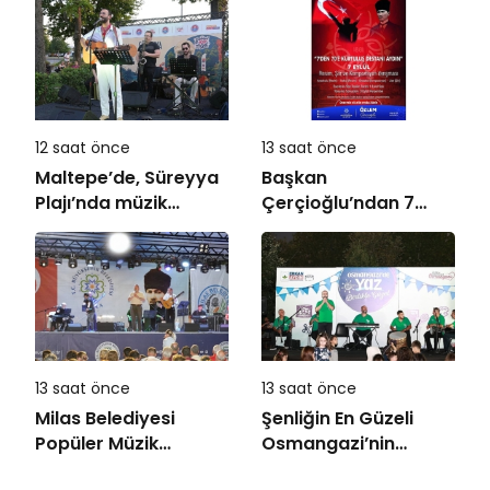
12 saat önce
13 saat önce
Maltepe’de, Süreyya
Başkan
Plajı’nda müzik
Çerçioğlu’ndan 7
ziyafeti
Eylül Temalı Ödüllü
Resim, Şiir ve
Kompozisyon
Yarışması
13 saat önce
13 saat önce
Milas Belediyesi
Şenliğin En Güzeli
Popüler Müzik
Osmangazi’nin
Orkestrası ‘Mylasa
Mahallelerinde