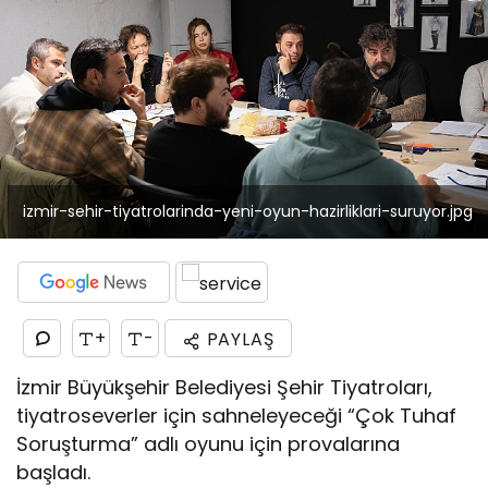
izmir-sehir-tiyatrolarinda-yeni-oyun-hazirliklari-suruyor.jpg
+
-
PAYLAŞ
İzmir Büyükşehir Belediyesi Şehir Tiyatroları,
tiyatroseverler için sahneleyeceği “Çok Tuhaf
Soruşturma” adlı oyunu için provalarına
başladı.