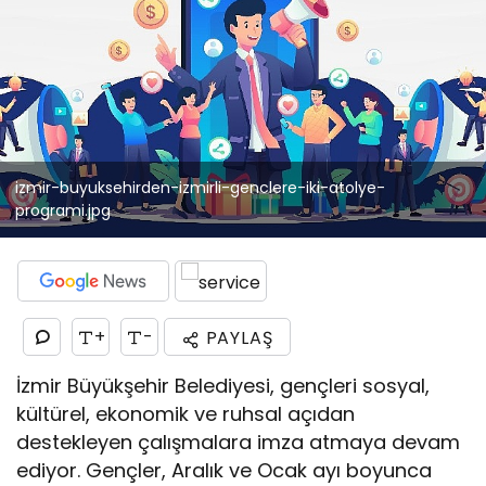
izmir-buyuksehirden-izmirli-genclere-iki-atolye-
programi.jpg
+
-
PAYLAŞ
İzmir Büyükşehir Belediyesi, gençleri sosyal,
kültürel, ekonomik ve ruhsal açıdan
destekleyen çalışmalara imza atmaya devam
ediyor. Gençler, Aralık ve Ocak ayı boyunca