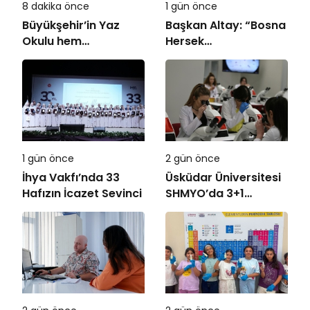
8 dakika önce
1 gün önce
Büyükşehir’in Yaz
Başkan Altay: “Bosna
Okulu hem
Hersek
eğlendiriyor hem
Mahallesi’ndeki
öğretiyor
Gençlerimiz İçin Lise
Medeniyet Akademisi
İnşa Ediyoruz”
1 gün önce
2 gün önce
İhya Vakfı’nda 33
Üsküdar Üniversitesi
Hafızın İcazet Sevinci
SHMYO’da 3+1
dönemi başlıyor!