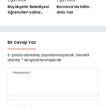
2 gün önce
2 gün önce
Büyükşehir Belediyesi
Bornova’da bilim
öğrencileri yalnız
dolu Yaz
bırakmıyor
Bir Cevap Yaz
E-posta adresiniz yayınlanmayacak.
Gerekli
alanlar
*
ile işaretlenmişlerdir
Yorumunuz
*