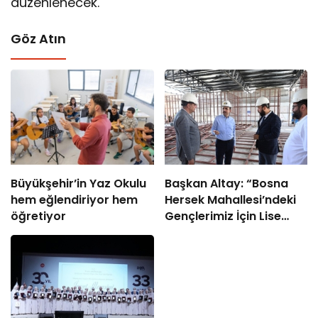
düzenlenecek.
Göz Atın
Büyükşehir’in Yaz Okulu
Başkan Altay: “Bosna
hem eğlendiriyor hem
Hersek Mahallesi’ndeki
öğretiyor
Gençlerimiz İçin Lise
Medeniyet Akademisi
İnşa Ediyoruz”