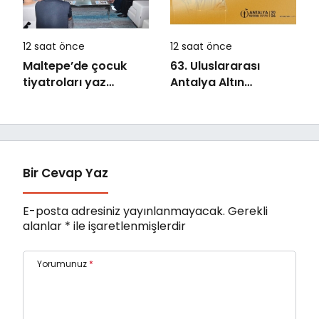
12 saat önce
12 saat önce
Maltepe’de çocuk
63. Uluslararası
tiyatroları yaz
Antalya Altın
akşamlarını
Portakal Film
renklendiriyor
Festivali’nde Ulusal
Uzun Jüri Başkanı
Derviş Zaim!
Bir Cevap Yaz
E-posta adresiniz yayınlanmayacak.
Gerekli
alanlar
*
ile işaretlenmişlerdir
Yorumunuz
*