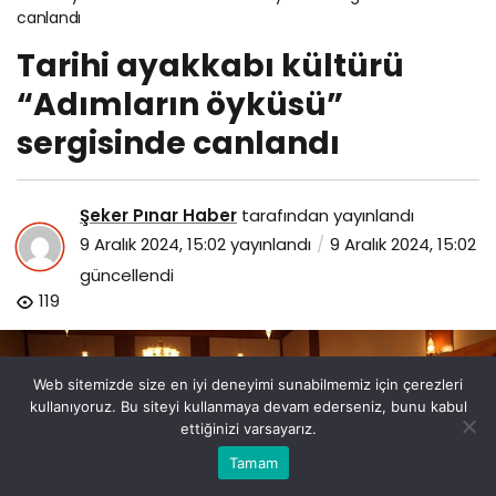
canlandı
Tarihi ayakkabı kültürü
“Adımların öyküsü”
sergisinde canlandı
Şeker Pınar Haber
tarafından yayınlandı
9 Aralık 2024, 15:02
yayınlandı
9 Aralık 2024, 15:02
güncellendi
119
Web sitemizde size en iyi deneyimi sunabilmemiz için çerezleri
kullanıyoruz. Bu siteyi kullanmaya devam ederseniz, bunu kabul
ettiğinizi varsayarız.
Bu web sitesinde en iyi deneyimi yaşamanızı sağlamak
Tamam
Anasayfa
Akış
Eczaneler
Trafik
Kabul
için çerezler kullanılmaktadır.