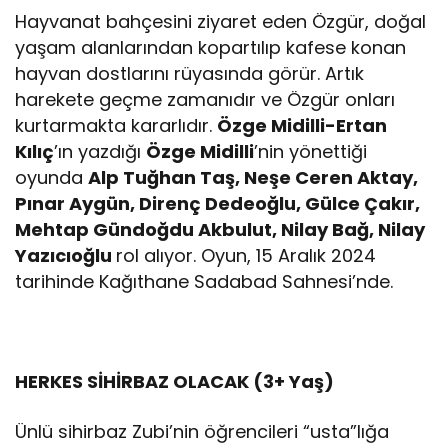
Hayvanat bahçesini ziyaret eden Özgür, doğal
yaşam alanlarından kopartılıp kafese konan
hayvan dostlarını rüyasında görür. Artık
harekete geçme zamanıdır ve Özgür onları
kurtarmakta kararlıdır.
Özge Midilli-Ertan
Kılıç
’ın yazdığı
Özge Midilli
’nin yönettiği
oyunda
Alp Tuğhan Taş, Neşe Ceren Aktay,
Pınar Aygün, Direnç Dedeoğlu, Gülce Çakır,
Mehtap Gündoğdu Akbulut, Nilay Bağ, Nilay
Yazıcıoğlu
rol alıyor. Oyun, 15 Aralık 2024
tarihinde Kağıthane Sadabad Sahnesi’nde.
HERKES SİHİRBAZ OLACAK (3+ Yaş)
Ünlü sihirbaz Zubi’nin öğrencileri “usta”lığa