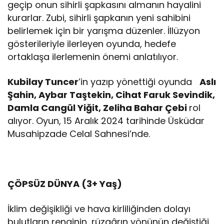
geçip onun sihirli şapkasını almanın hayalini
kurarlar. Zubi, sihirli şapkanın yeni sahibini
belirlemek için bir yarışma düzenler. İllüzyon
gösterileriyle ilerleyen oyunda, hedefe
ortaklaşa ilerlemenin önemi anlatılıyor.
Kubilay Tuncer
’in yazıp yönettiği oyunda
Aslı
Şahin, Aybar Taştekin, Cihat Faruk Sevindik,
Damla Cangül Yiğit, Zeliha Bahar Çebi
rol
alıyor. Oyun, 15 Aralık 2024 tarihinde Üsküdar
Musahipzade Celal Sahnesi’nde.
ÇÖPSÜZ DÜNYA (3+ Yaş)
İklim değişikliği ve hava kirliliğinden dolayı
bulutların renginin, rüzgârın yönünün değiştiği