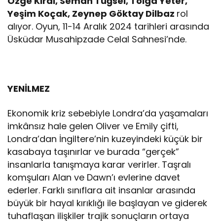
Özge Kırdı, Semah Tuğsel, Tolga Yeter,
Yeşim Koçak, Zeynep Göktay Dilbaz
rol
alıyor. Oyun, 11-14 Aralık 2024 tarihleri arasında
Üsküdar Musahipzade Celal Sahnesi’nde.
YENİLMEZ
Ekonomik kriz sebebiyle Londra’da yaşamaları
imkânsız hale gelen Oliver ve Emily çifti,
Londra’dan İngiltere’nin kuzeyindeki küçük bir
kasabaya taşınırlar ve burada “gerçek”
insanlarla tanışmaya karar verirler. Taşralı
komşuları Alan ve Dawn’ı evlerine davet
ederler. Farklı sınıflara ait insanlar arasında
büyük bir hayal kırıklığı ile başlayan ve giderek
tuhaflaşan ilişkiler trajik sonuçların ortaya