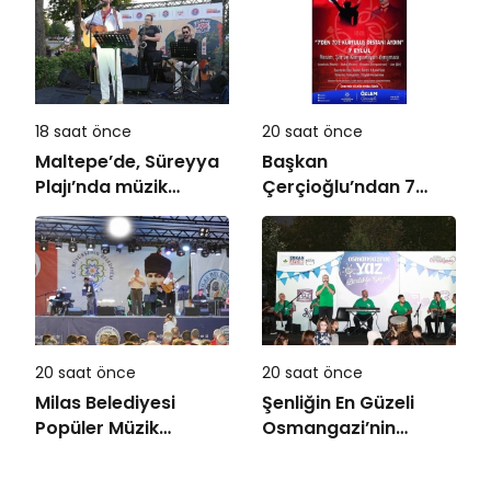
18 saat önce
20 saat önce
Maltepe’de, Süreyya
Başkan
Plajı’nda müzik
Çerçioğlu’ndan 7
ziyafeti
Eylül Temalı Ödüllü
Resim, Şiir ve
Kompozisyon
Yarışması
20 saat önce
20 saat önce
Milas Belediyesi
Şenliğin En Güzeli
Popüler Müzik
Osmangazi’nin
Orkestrası ‘Mylasa
Mahallelerinde
Band’ Ören’de
Yaşanıyor