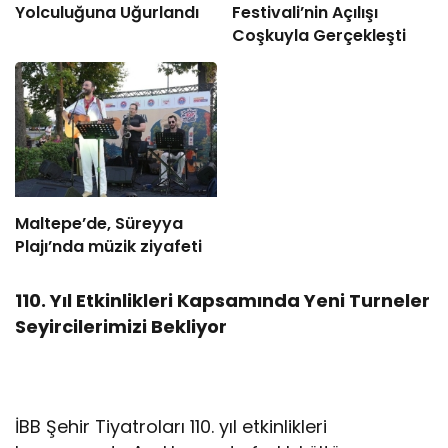
Yolculuğuna Uğurlandı
Festivali’nin Açılışı
Coşkuyla Gerçekleşti
Maltepe’de, Süreyya
Plajı’nda müzik ziyafeti
110. Yıl Etkinlikleri Kapsamında Yeni Turneler
Seyircilerimizi Bekliyor
İBB Şehir Tiyatroları 110. yıl etkinlikleri