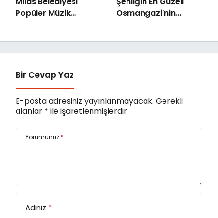
Milas Belediyesi
Şenliğin En Güzeli
Popüler Müzik
Osmangazi’nin
Orkestrası ‘Mylasa
Mahallelerinde
Band’ Ören’de
Yaşanıyor
Unutulmaz Bir Konser
Verdi
Bir Cevap Yaz
E-posta adresiniz yayınlanmayacak.
Gerekli
alanlar
*
ile işaretlenmişlerdir
Yorumunuz
*
Adınız
*