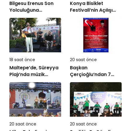
Bilgesu Erenus Son
Konya Bisiklet
Yolculuğuna
Festivali’nin Açılışı
Uğurlandı
Coşkuyla Gerçekleşti
18 saat önce
20 saat önce
Maltepe’de, Süreyya
Başkan
Plajı’nda müzik
Çerçioğlu’ndan 7
ziyafeti
Eylül Temalı Ödüllü
Resim, Şiir ve
Kompozisyon
Yarışması
20 saat önce
20 saat önce