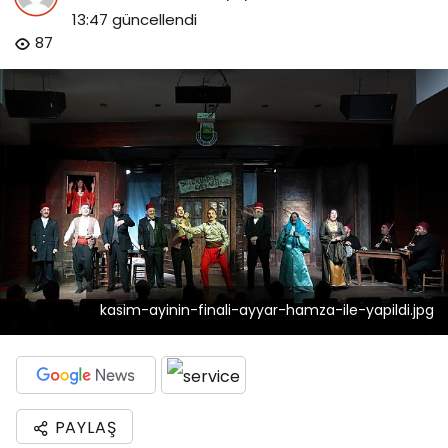
13:47
güncellendi
87
kasim-ayinin-finali-ayyar-hamza-ile-yapildi.jpg
PAYLAŞ