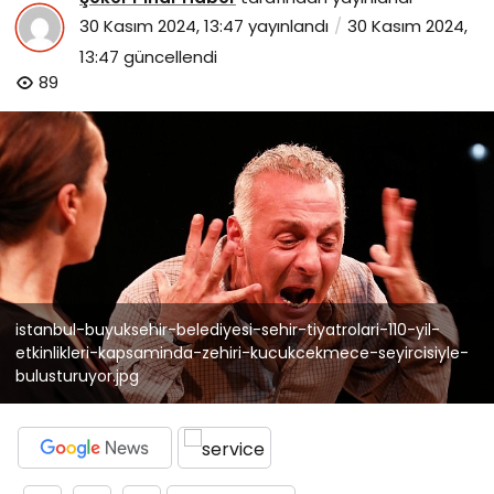
30 Kasım 2024, 13:47
yayınlandı
30 Kasım 2024,
13:47
güncellendi
89
istanbul-buyuksehir-belediyesi-sehir-tiyatrolari-110-yil-
etkinlikleri-kapsaminda-zehiri-kucukcekmece-seyircisiyle-
bulusturuyor.jpg