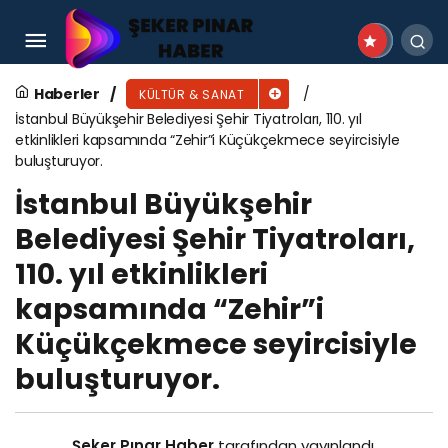
Kasım Ayının Finali “Ayyar Hamza” İle Yapıldı
Haberler
KÜLTÜR & SANAT
İstanbul Büyükşehir Belediyesi Şehir Tiyatroları, 110. yıl
etkinlikleri kapsamında “Zehir”i Küçükçekmece seyircisiyle
buluşturuyor.
İstanbul Büyükşehir
Belediyesi Şehir Tiyatroları,
110. yıl etkinlikleri
kapsamında “Zehir”i
Küçükçekmece seyircisiyle
buluşturuyor.
Şeker Pınar Haber
tarafından yayınlandı