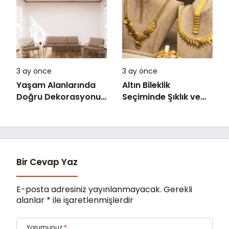
3 ay önce
3 ay önce
Yaşam Alanlarında
Altın Bileklik
Doğru Dekorasyonun
Seçiminde Şıklık ve
Önemi
Kalite
Bir Cevap Yaz
E-posta adresiniz yayınlanmayacak.
Gerekli
alanlar
*
ile işaretlenmişlerdir
Yorumunuz
*