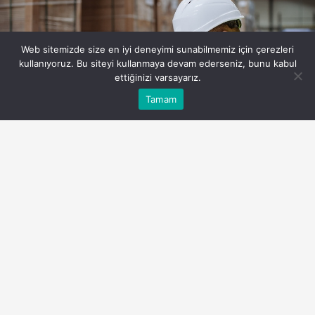
Web sitemizde size en iyi deneyimi sunabilmemiz için çerezleri
kullanıyoruz. Bu siteyi kullanmaya devam ederseniz, bunu kabul
ettiğinizi varsayarız.
Bu web sitesinde en iyi deneyimi yaşamanızı sağlamak
Tamam
Anasayfa
Akış
Eczaneler
Trafik
Kabul
için çerezler kullanılmaktadır.
PAYLAŞ
Günümüzde işletmelerin başarılı bir şekilde