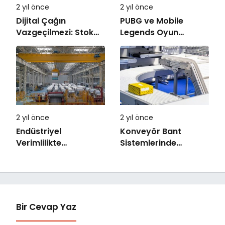
2 yıl önce
2 yıl önce
Dijital Çağın
PUBG ve Mobile
Vazgeçilmezi: Stok
Legends Oyun
ve Barkod Sistemleri
İçerisinde UC ve
Elmas Yükleme
2 yıl önce
2 yıl önce
Endüstriyel
Konveyör Bant
Verimlilikte
Sistemlerinde
Alüminyum Vinç
Verimliliği Artırmanın
Sistemlerinin Rolü
Yolları
Bir Cevap Yaz