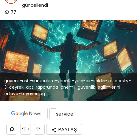
güncellendi
77
guvenli-usb-suruculere-yonelik-yeni-bir-saldiri-kaspersky-
3-ceyrek-apt-raporunda-onemli-guvenlik-egilimlerini-
ortaya-koyuyor.jpg
+
-
PAYLAŞ