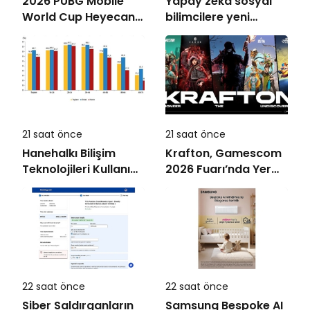
2026 PUBG Mobile
Yapay zekâ sosyal
World Cup Heyecanı
bilimcilere yeni
Paris’te Başlıyor
kariyer kapıları
açıyor!
21 saat önce
21 saat önce
Hanehalkı Bilişim
Krafton, Gamescom
Teknolojileri Kullanım
2026 Fuarı’nda Yer
Araştırması, 2026
Alacak Oyunlarına
Dair Yeni Ayrıntıları
Paylaştı
22 saat önce
22 saat önce
Siber Saldırganların
Samsung Bespoke AI