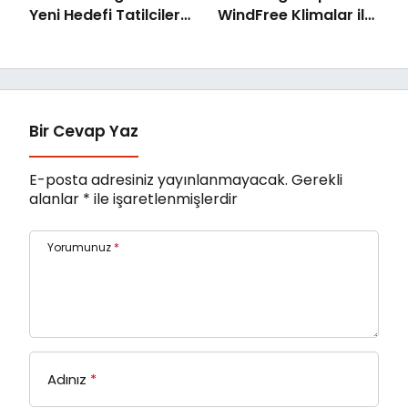
Yeni Hedefi Tatilciler:
WindFree Klimalar ile
Kaspersky’den
çocuk odalarında
Güvenli Seyahat
rüzgarsız ve konforlu
Rehberi
uyku dönemi
Bir Cevap Yaz
E-posta adresiniz yayınlanmayacak.
Gerekli
alanlar
*
ile işaretlenmişlerdir
Yorumunuz
*
Adınız
*