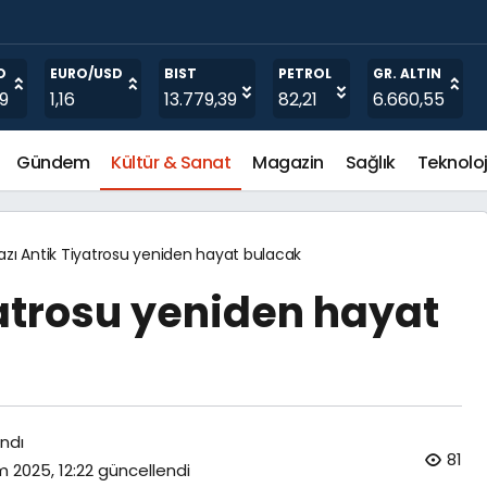
 projesi sürüyor
O
EURO/USD
BIST
PETROL
GR. ALTIN
19
1,16
13.779,39
82,21
6.660,55
Gündem
Kültür & Sanat
Magazin
Sağlık
Teknoloj
azı Antik Tiyatrosu yeniden hayat bulacak
yatrosu yeniden hayat
ndı
81
m 2025, 12:22
güncellendi