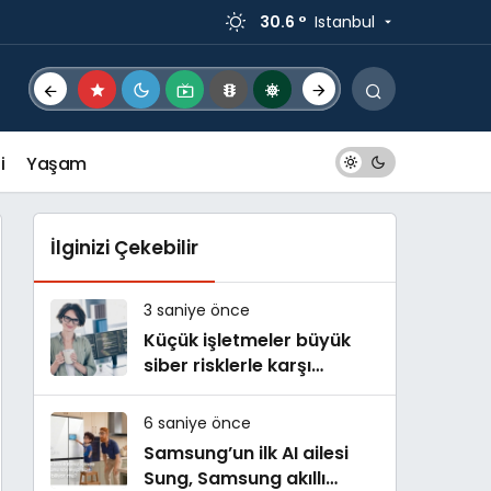
30.6 °
Istanbul
i
Yaşam
İlginizi Çekebilir
3 saniye önce
Küçük işletmeler büyük
siber risklerle karşı
karşıya
6 saniye önce
Samsung’un ilk AI ailesi
Sung, Samsung akıllı