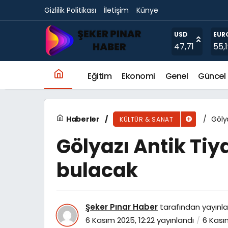
Gizlilik Politikası
İletişim
Künye
İzmir Şehir Tiyatroları’nın “Sanat İyileştirir”
USD
EUR
47,71
55,
Eğitim
Ekonomi
Genel
Güncel
Haberler
Göly
KÜLTÜR & SANAT
Gölyazı Antik Ti
bulacak
Şeker Pınar Haber
tarafından yayınla
6 Kasım 2025, 12:22
yayınlandı
6 Kası