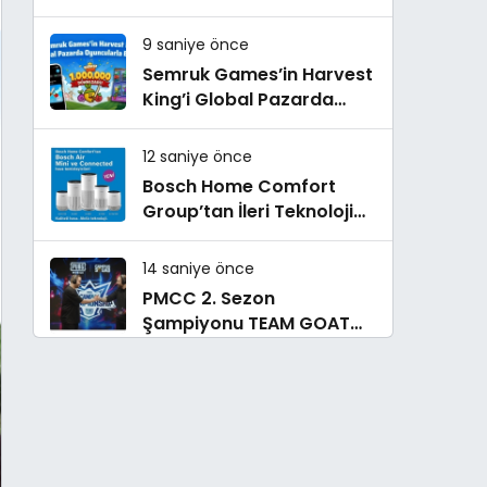
yaşam deneyimini
ekranlara taşıyor
9 saniye önce
Semruk Games’in Harvest
King’i Global Pazarda
Oyuncularla Buluştu!
12 saniye önce
Bosch Home Comfort
Group’tan İleri Teknoloji
Hava Temizleme Cihazları
14 saniye önce
PMCC 2. Sezon
Şampiyonu TEAM GOAT
Oldu