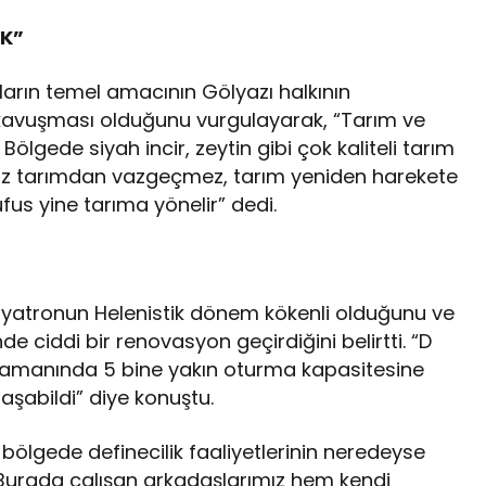
EK”
arın temel amacının Gölyazı halkının
 kavuşması olduğunu vurgulayarak, “Tarım ve
ölgede siyah incir, zeytin gibi çok kaliteli tarım
mız tarımdan vazgeçmez, tarım yeniden harekete
us yine tarıma yönelir” dedi.
 tiyatronun Helenistik dönem kökenli olduğunu ve
iddi bir renovasyon geçirdiğini belirtti. “D
 zamanında 5 bine yakın oturma kapasitesine
aşabildi” diye konuştu.
e bölgede definecilik faaliyetlerinin neredeyse
 “Burada çalışan arkadaşlarımız hem kendi