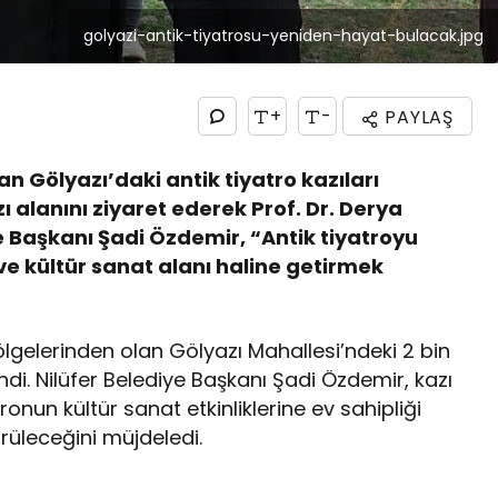
golyazi-antik-tiyatrosu-yeniden-hayat-bulacak.jpg
+
-
PAYLAŞ
ıran Gölyazı’daki antik tiyatro kazıları
lanını ziyaret ederek Prof. Dr. Derya
ye Başkanı Şadi Özdemir, “Antik tiyatroyu
e kültür sanat alanı haline getirmek
bölgelerinden olan Gölyazı Mahallesi’ndeki 2 bin
lindi. Nilüfer Belediye Başkanı Şadi Özdemir, kazı
ronun kültür sanat etkinliklerine ev sahipliği
leceğini müjdeledi.