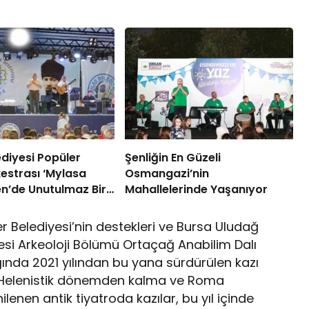
ediyesi Popüler
Şenliğin En Güzeli
estrası ‘Mylasa
Osmangazi’nin
n’de Unutulmaz Bir
Mahallelerinde Yaşanıyor
erdi
fer Belediyesi’nin destekleri ve Bursa Uludağ
esi Arkeoloji Bölümü Ortaçağ Anabilim Dalı
ğında 2021 yılından bu yana sürdürülen kazı
. Helenistik dönemden kalma ve Roma
nen antik tiyatroda kazılar, bu yıl içinde