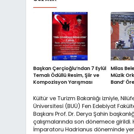
Başkan Çerçioğlu’ndan 7 Eylül
Milas Bel
Temalı Ödüllü Resim, Şiir ve
Müzik Ork
Kompozisyon Yarışması
Band’ Öre
Konser V
Kültür ve Turizm Bakanlığı izniyle, Nilü
Üniversitesi (BUÜ) Fen Edebiyat Fakült
Başkanı Prof. Dr. Derya Şahin başkanlı
çalışmalarında son dönemece girildi
İmparatoru Hadrianus döneminde yenile