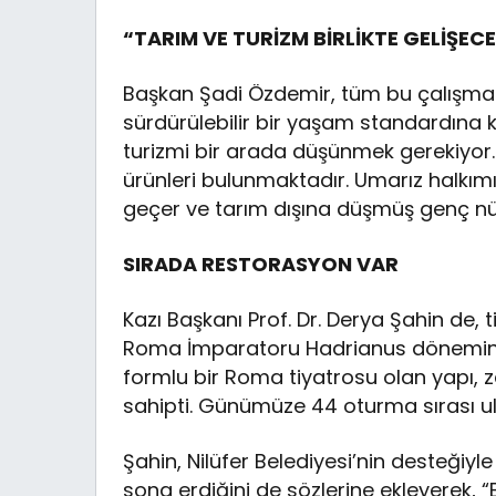
“TARIM VE TURİZM BİRLİKTE GELİŞEC
Başkan Şadi Özdemir, tüm bu çalışmal
sürdürülebilir bir yaşam standardına
turizmi bir arada düşünmek gerekiyor. B
ürünleri bulunmaktadır. Umarız halkı
geçer ve tarım dışına düşmüş genç nüf
SIRADA RESTORASYON VAR
Kazı Başkanı Prof. Dr. Derya Şahin de,
Roma İmparatoru Hadrianus döneminde c
formlu bir Roma tiyatrosu olan yapı,
sahipti. Günümüze 44 oturma sırası ul
Şahin, Nilüfer Belediyesi’nin desteğiyl
sona erdiğini de sözlerine ekleyerek,