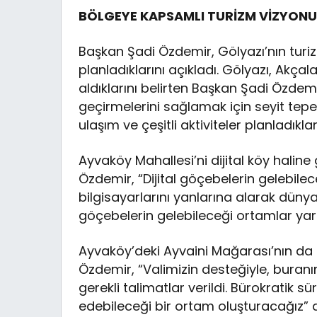
BÖLGEYE KAPSAMLI TURİZM VİZYON
Başkan Şadi Özdemir, Gölyazı’nın turiz
planladıklarını açıkladı. Gölyazı, Akçal
aldıklarını belirten Başkan Şadi Özdemi
geçirmelerini sağlamak için seyit tepele
ulaşım ve çeşitli aktiviteler planladıkları
Ayvaköy Mahallesi’ni dijital köy hali
Özdemir, “Dijital göçebelerin gelebile
bilgisayarlarını yanlarına alarak dünya
göçebelerin gelebileceği ortamlar yar
Ayvaköy’deki Ayvaini Mağarası’nın da 
Özdemir, “Valimizin desteğiyle, buranın 
gerekli talimatlar verildi. Bürokratik
edebileceği bir ortam oluşturacağız” d