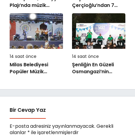
Plajı’nda müzik
Çerçioğlu’ndan 7
ziyafeti
Eylül Temalı Ödüllü
Resim, Şiir ve
Kompozisyon
Yarışması
14 saat önce
14 saat önce
Milas Belediyesi
Şenliğin En Güzeli
Popüler Müzik
Osmangazi’nin
Orkestrası ‘Mylasa
Mahallelerinde
Band’ Ören’de
Yaşanıyor
Unutulmaz Bir Konser
Verdi
Bir Cevap Yaz
E-posta adresiniz yayınlanmayacak.
Gerekli
alanlar
*
ile işaretlenmişlerdir