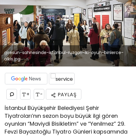
giresun-sahnesinde-istanbul-ruzgari-iki-oyun-binlerce-
alkis.jpg
+
-
PAYLAŞ
İstanbul Büyükşehir Belediyesi Şehir
Tiyatroları’nın sezon boyu büyük ilgi gören
oyunları “Maviydi Bisikletim” ve “Yenilmez” 29.
Fevzi Bayazıtoğlu Tiyatro Günleri kapsamında