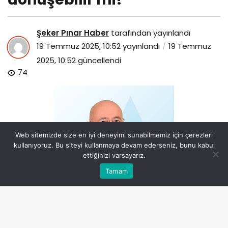
Şeker Pınar Haber
tarafından yayınlandı
19 Temmuz 2025, 10:52
yayınlandı
19 Temmuz
2025, 10:52
güncellendi
74
Web sitemizde size en iyi deneyimi sunabilmemiz için çerezleri
kullanıyoruz. Bu siteyi kullanmaya devam ederseniz, bunu kabul
ettiğinizi varsayarız.
Bu web sitesinde en iyi deneyimi yaşamanızı sağlamak
Tamam
Anasayfa
Akış
Eczaneler
Trafik
Kabul
için çerezler kullanılmaktadır.
miyomlar-kansere-donusebilir-mi.jpg