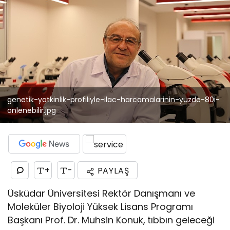
genetik-yatkinlik-profiliyle-ilac-harcamalarinin-yuzde-80i-
onlenebilir.jpg
+
-
PAYLAŞ
Üsküdar Üniversitesi Rektör Danışmanı ve
Moleküler Biyoloji Yüksek Lisans Programı
Başkanı Prof. Dr. Muhsin Konuk,
tıbbın geleceği