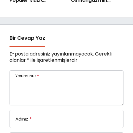
Popüler Müzik
Osmangazi’nin
Orkestrası ‘Mylasa
Mahallelerinde
Band’ Ören’de
Yaşanıyor
Unutulmaz Bir Konser
Verdi
Bir Cevap Yaz
E-posta adresiniz yayınlanmayacak.
Gerekli
alanlar
*
ile işaretlenmişlerdir
Yorumunuz
*
Adınız
*