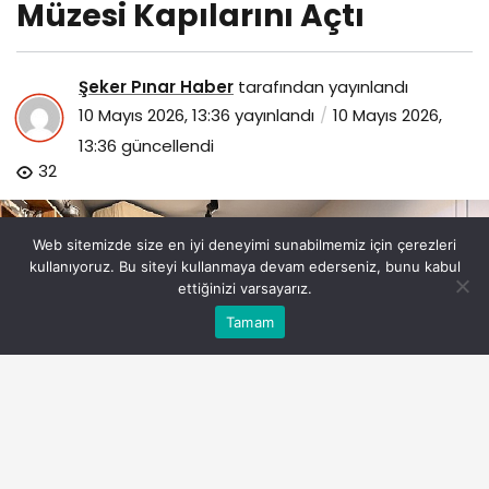
Müzesi Kapılarını Açtı
Şeker Pınar Haber
tarafından yayınlandı
10 Mayıs 2026, 13:36
yayınlandı
10 Mayıs 2026,
13:36
güncellendi
32
Web sitemizde size en iyi deneyimi sunabilmemiz için çerezleri
kullanıyoruz. Bu siteyi kullanmaya devam ederseniz, bunu kabul
ettiğinizi varsayarız.
Bu web sitesinde en iyi deneyimi yaşamanızı sağlamak
Tamam
Anasayfa
Akış
Eczaneler
Trafik
Kabul
için çerezler kullanılmaktadır.
kartepede-tarihi-gun-turkiyenin-ilk-resmi-cerkes-muzesi-
kapilarini-acti.jpg