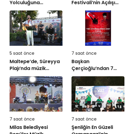
Yolculuğuna
Festivali’nin Açılışı
Uğurlandı
Coşkuyla Gerçekleşti
5 saat önce
7 saat önce
Maltepe’de, Süreyya
Başkan
Plajı’nda müzik
Çerçioğlu’ndan 7
ziyafeti
Eylül Temalı Ödüllü
Resim, Şiir ve
Kompozisyon
Yarışması
7 saat önce
7 saat önce
Milas Belediyesi
Şenliğin En Güzeli