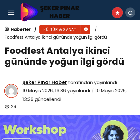
Kartepe’de Tarihi Gün Türkiye’nin İlk Resmi
Çerkes Müzesi Kapılarını Açtı
Haberler
KÜLTÜR & SANAT
Foodfest Antalya ikinci gününde yoğun ilgi gördü
Foodfest Antalya ikinci
gününde yoğun ilgi gördü
Şeker Pınar Haber
tarafından yayınlandı
10 Mayıs 2026, 13:36
yayınlandı
10 Mayıs 2026,
13:36
güncellendi
29