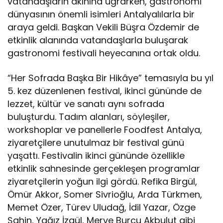
vatandaşların akınına uğrarken, gastronomi
dünyasının önemli isimleri Antalyalılarla bir
araya geldi. Başkan Vekili Büşra Özdemir de
etkinlik alanında vatandaşlarla buluşarak
gastronomi festivali heyecanına ortak oldu.
“Her Sofrada Başka Bir Hikâye” temasıyla bu yıl
5. kez düzenlenen festival, ikinci gününde de
lezzet, kültür ve sanatı aynı sofrada
buluşturdu. Tadım alanları, söyleşiler,
workshoplar ve panellerle Foodfest Antalya,
ziyaretçilere unutulmaz bir festival günü
yaşattı. Festivalin ikinci gününde özellikle
etkinlik sahnesinde gerçekleşen programlar
ziyaretçilerin yoğun ilgi gördü. Refika Birgül,
Ömür Akkor, Somer Sivrioğlu, Arda Türkmen,
Memet Özer, Türev Uludağ, İdil Yazar, Özge
Şahin, Yağız İzgül, Merve Burcu Akbulut gibi